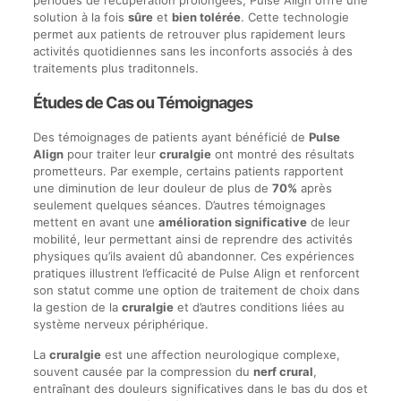
périodes de récupération prolongées, Pulse Align offre une
solution à la fois
sûre
et
bien tolérée
. Cette technologie
permet aux patients de retrouver plus rapidement leurs
activités quotidiennes sans les inconforts associés à des
traitements plus traditonnels.
Études de Cas ou Témoignages
Des témoignages de patients ayant bénéficié de
Pulse
Align
pour traiter leur
cruralgie
ont montré des résultats
prometteurs. Par exemple, certains patients rapportent
une diminution de leur douleur de plus de
70%
après
seulement quelques séances. D’autres témoignages
mettent en avant une
amélioration significative
de leur
mobilité, leur permettant ainsi de reprendre des activités
physiques qu’ils avaient dû abandonner. Ces expériences
pratiques illustrent l’efficacité de Pulse Align et renforcent
son statut comme une option de traitement de choix dans
la gestion de la
cruralgie
et d’autres conditions liées au
système nerveux périphérique.
La
cruralgie
est une affection neurologique complexe,
souvent causée par la compression du
nerf crural
,
entraînant des douleurs significatives dans le bas du dos et