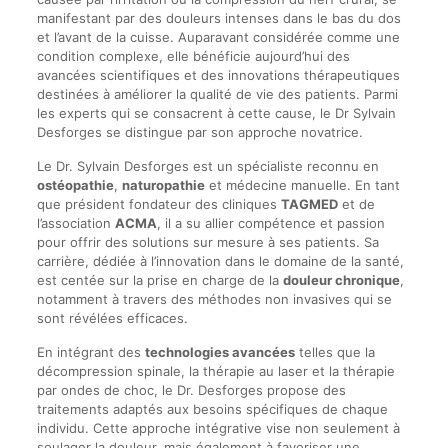
manifestant par des douleurs intenses dans le bas du dos
et l’avant de la cuisse. Auparavant considérée comme une
condition complexe, elle bénéficie aujourd’hui des
avancées scientifiques et des innovations thérapeutiques
destinées à améliorer la qualité de vie des patients. Parmi
les experts qui se consacrent à cette cause, le Dr Sylvain
Desforges se distingue par son approche novatrice.
Le Dr. Sylvain Desforges est un spécialiste reconnu en
ostéopathie
,
naturopathie
et médecine manuelle. En tant
que président fondateur des cliniques
TAGMED
et de
l’association
ACMA
, il a su allier compétence et passion
pour offrir des solutions sur mesure à ses patients. Sa
carrière, dédiée à l’innovation dans le domaine de la santé,
est centée sur la prise en charge de la
douleur chronique
,
notamment à travers des méthodes non invasives qui se
sont révélées efficaces.
En intégrant des
technologies avancées
telles que la
décompression spinale, la thérapie au laser et la thérapie
par ondes de choc, le Dr. Desforges propose des
traitements adaptés aux besoins spécifiques de chaque
individu. Cette approche intégrative vise non seulement à
soulager la douleur, mais également à favoriser une