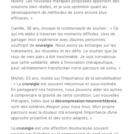
l’avenir. Les nouvelles thérapies proposées apportent des
solutions bien réelles, et je suis optimiste quant au
développement de méthodes de soins encore plus
efficaces. »
Camille, 36 ans, évoque la communauté de soutien : « Ce
qui m’a aidée à traverser les moments difficiles, c’est de
partager mon expérience avec d’autres personnes
souffrant de
cruralgie
. Nous avons pu échanger sur les
traitements, les réussites et les défis. Le soutien que j’ai
reçu de mes pairs a été inestimable. Je suis convaincue
que cette solidarité, alliée à l’innovation thérapeutique,
peut véritablement transformer notre parcours de soins. »
Michel, 53 ans, insiste sur l’importance de la sensibilisation
: « La
cruralgie
est souvent méconnue et sous-estimée.
En partageant nos histoires, nous pouvons aider les autres
à comprendre la gravité de cette condition. Les nouvelles
thérapies, telles que la
décompression neurovertébrale
,
sont des lumières d’espoir pour nous tous. Mon propre
parcours avec la douleur m’a enseigné l’importance d’une
approche proactive et des soins adaptés. »
La
cruralgie
est une affection douloureuse souvent
causée par l’irritation ou la compression du nerf crural, se