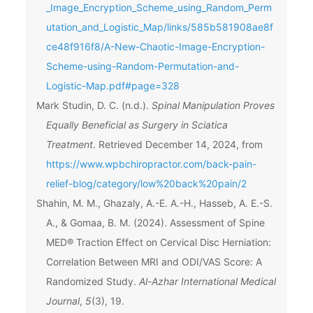
_Image_Encryption_Scheme_using_Random_Perm
utation_and_Logistic_Map/links/585b581908ae8f
ce48f916f8/A-New-Chaotic-Image-Encryption-
Scheme-using-Random-Permutation-and-
Logistic-Map.pdf#page=328
Mark Studin, D. C. (n.d.).
Spinal Manipulation Proves
Equally Beneficial as Surgery in Sciatica
Treatment
. Retrieved December 14, 2024, from
https://www.wpbchiropractor.com/back-pain-
relief-blog/category/low%20back%20pain/2
Shahin, M. M., Ghazaly, A.-E. A.-H., Hasseb, A. E.-S.
A., & Gomaa, B. M. (2024). Assessment of Spine
MED® Traction Effect on Cervical Disc Herniation:
Correlation Between MRI and ODI/VAS Score: A
Randomized Study.
Al-Azhar International Medical
Journal
,
5
(3), 19.