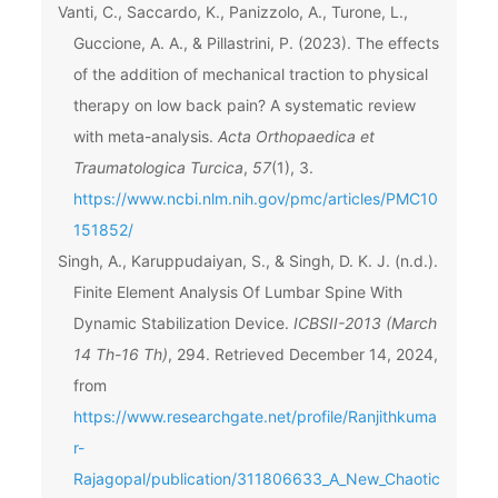
Vanti, C., Saccardo, K., Panizzolo, A., Turone, L.,
Guccione, A. A., & Pillastrini, P. (2023). The effects
of the addition of mechanical traction to physical
therapy on low back pain? A systematic review
with meta-analysis.
Acta Orthopaedica et
Traumatologica Turcica
,
57
(1), 3.
https://www.ncbi.nlm.nih.gov/pmc/articles/PMC10
151852/
Singh, A., Karuppudaiyan, S., & Singh, D. K. J. (n.d.).
Finite Element Analysis Of Lumbar Spine With
Dynamic Stabilization Device.
ICBSII-2013 (March
14 Th-16 Th)
, 294. Retrieved December 14, 2024,
from
https://www.researchgate.net/profile/Ranjithkuma
r-
Rajagopal/publication/311806633_A_New_Chaotic