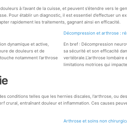
ouleurs à l’avant de la cuisse, et peuvent s’étendre vers le ge
se. Pour établir un diagnostic, il est essentiel d’effectuer u
ter rapidement les traitements, gagnant ainsi en efficacité.
Décompression et arthrose : rés
ion dynamique et active,
En bref : Décompression neurov
eure de douleurs et de
sa sécurité et son efficacité da
i touche notamment l’arthrose
vertébrale.L’arthrose lombaire e
limitations motrices qui impact
ie
des conditions telles que les hernies discales, l’arthrose, ou d
nerf crural, entraînant douleur et inflammation. Ces causes pe
Arthrose et soins non chirurgi