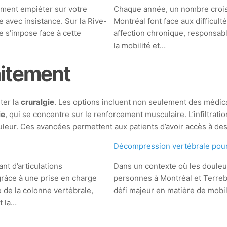
dement empiéter sur votre
Chaque année, un nombre crois
le avec insistance. Sur la Rive-
Montréal font face aux difficult
 s’impose face à cette
affection chronique, responsabl
la mobilité et…
aitement
ter la
cruralgie
. Les options incluent non seulement des médic
ie
, qui se concentre sur le renforcement musculaire. L’infiltra
ouleur. Ces avancées permettent aux patients d’avoir accès à de
e
Décompression vertébrale pour 
nt d’articulations
Dans un contexte où les douleu
râce à une prise en charge
personnes à Montréal et Terrebo
e de la colonne vertébrale,
défi majeur en matière de mobil
t la…