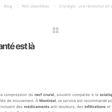
Blog
Non classifié(e)
Cruralgie : une révolution en 
anté est là
 la compression du
nerf crural
, souvent comparée à la
sciati
cultés de mouvement. À
Montréal
, ce service est recommandé po
s incluent des
médicaments
anti-douleurs, des
infiltrations
et 