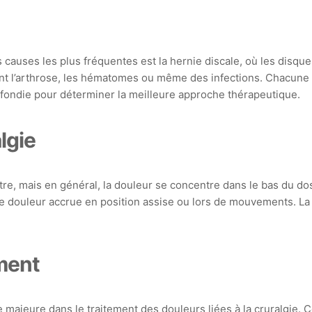
 causes les plus fréquentes est la hernie discale, où les disques
ent l’arthrose, les hématomes ou même des infections. Chacune
ofondie pour déterminer la meilleure approche thérapeutique.
lgie
re, mais en général, la douleur se concentre dans le bas du dos 
 une douleur accrue en position assise ou lors de mouvements. L
ment
jeure dans le traitement des douleurs liées à la cruralgie. Ce