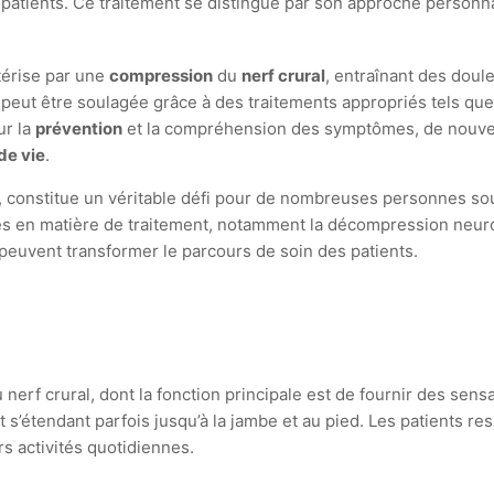
 patients. Ce traitement se distingue par son approche personnal
térise par une
compression
du
nerf crural
, entraînant des doule
, peut être soulagée grâce à des traitements appropriés tels qu
ur la
prévention
et la compréhension des symptômes, de nouvel
de vie
.
, constitue un véritable défi pour de nombreuses personnes sou
es en matière de traitement, notamment la décompression neuro
peuvent transformer le parcours de soin des patients.
 nerf crural, dont la fonction principale est de fournir des sen
 et s’étendant parfois jusqu’à la jambe et au pied. Les patients
rs activités quotidiennes.