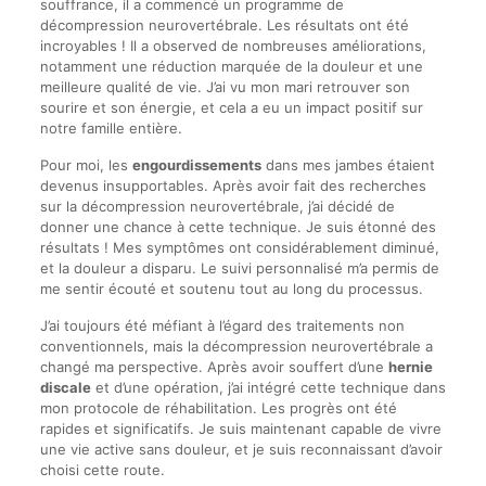
souffrance, il a commencé un programme de
décompression neurovertébrale. Les résultats ont été
incroyables ! Il a observed de nombreuses améliorations,
notamment une réduction marquée de la douleur et une
meilleure qualité de vie. J’ai vu mon mari retrouver son
sourire et son énergie, et cela a eu un impact positif sur
notre famille entière.
Pour moi, les
engourdissements
dans mes jambes étaient
devenus insupportables. Après avoir fait des recherches
sur la décompression neurovertébrale, j’ai décidé de
donner une chance à cette technique. Je suis étonné des
résultats ! Mes symptômes ont considérablement diminué,
et la douleur a disparu. Le suivi personnalisé m’a permis de
me sentir écouté et soutenu tout au long du processus.
J’ai toujours été méfiant à l’égard des traitements non
conventionnels, mais la décompression neurovertébrale a
changé ma perspective. Après avoir souffert d’une
hernie
discale
et d’une opération, j’ai intégré cette technique dans
mon protocole de réhabilitation. Les progrès ont été
rapides et significatifs. Je suis maintenant capable de vivre
une vie active sans douleur, et je suis reconnaissant d’avoir
choisi cette route.