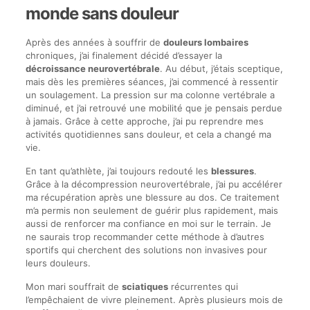
monde sans douleur
Après des années à souffrir de
douleurs lombaires
chroniques, j’ai finalement décidé d’essayer la
décroissance neurovertébrale
. Au début, j’étais sceptique,
mais dès les premières séances, j’ai commencé à ressentir
un soulagement. La pression sur ma colonne vertébrale a
diminué, et j’ai retrouvé une mobilité que je pensais perdue
à jamais. Grâce à cette approche, j’ai pu reprendre mes
activités quotidiennes sans douleur, et cela a changé ma
vie.
En tant qu’athlète, j’ai toujours redouté les
blessures
.
Grâce à la décompression neurovertébrale, j’ai pu accélérer
ma récupération après une blessure au dos. Ce traitement
m’a permis non seulement de guérir plus rapidement, mais
aussi de renforcer ma confiance en moi sur le terrain. Je
ne saurais trop recommander cette méthode à d’autres
sportifs qui cherchent des solutions non invasives pour
leurs douleurs.
Mon mari souffrait de
sciatiques
récurrentes qui
l’empêchaient de vivre pleinement. Après plusieurs mois de