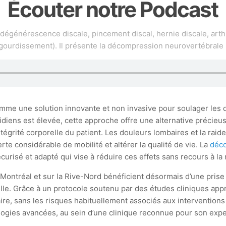
Écouter notre Podcast
(dégénérescence discale, pincement discal, hernie discale, arth
gourdissement). Il présente la décompression neurovertébrale
e une solution innovante et non invasive pour soulager les dou
diens est élevée, cette approche offre une alternative précieuse
tégrité corporelle du patient. Les douleurs lombaires et la ra
te considérable de mobilité et altérer la qualité de vie. La
déco
urisé et adapté qui vise à réduire ces effets sans recours à la
à Montréal et sur la Rive-Nord bénéficient désormais d’une pris
elle. Grâce à un protocole soutenu par des études cliniques appr
aire, sans les risques habituellement associés aux interventions
ogies avancées, au sein d’une clinique reconnue pour son exper