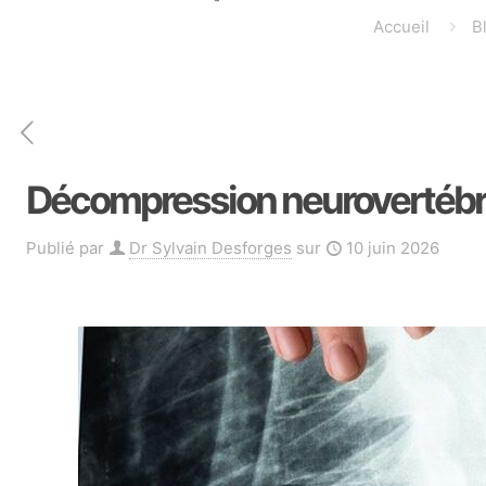
Accueil
B
Décompression neurovertébral
Publié par
Dr Sylvain Desforges
sur
10 juin 2026