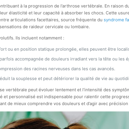
ribuant à la progression de l’arthrose vertébrale. En raison du 
ur élasticité et leur capacité à absorber les chocs. Cette usure
ntre articulations facettaires, source fréquente du
syndrome fa
 sensations de raideur cervicale ou lombaire.
lutifs. Ils incluent notamment :
rt ou en position statique prolongée, elles peuvent être locali
parfois accompagnée de douleurs irradiant vers la tête ou les é
compression des racines nerveuses dans les cas avancés.
éduit la souplesse et peut détériorer la qualité de vie au quotid
ose vertébrale peut évoluer lentement et l’intensité des symptô
é et personnalisé est indispensable pour ralentir cette progr
ttant de mieux comprendre vos douleurs et d’agir avec précisio