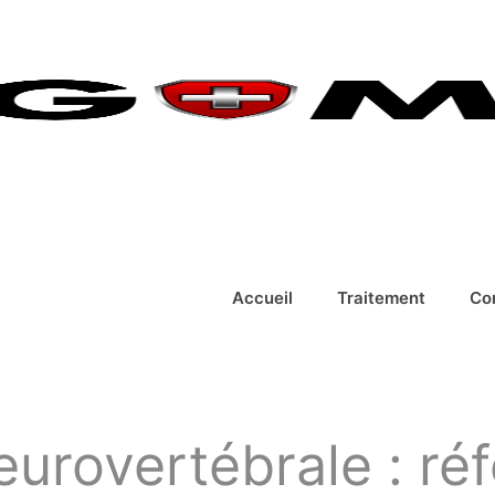
Accueil
Traitement
Co
urovertébrale : réf