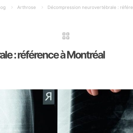
log
Arthrose
Décompression neurovertébrale : référe
e : référence à Montréal