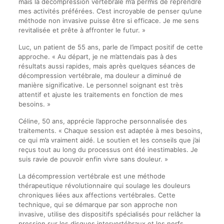
mais la décompression vertébrale m’a permis de reprendre
mes activités préférées. C’est incroyable de penser qu’une
méthode non invasive puisse être si efficace. Je me sens
revitalisée et prête à affronter le futur. »
Luc, un patient de 55 ans, parle de l’impact positif de cette
approche. « Au départ, je ne m’attendais pas à des
résultats aussi rapides, mais après quelques séances de
décompression vertébrale, ma douleur a diminué de
manière significative. Le personnel soignant est très
attentif et ajuste les traitements en fonction de mes
besoins. »
Céline, 50 ans, apprécie l’approche personnalisée des
traitements. « Chaque session est adaptée à mes besoins,
ce qui m’a vraiment aidé. Le soutien et les conseils que j’ai
reçus tout au long du processus ont été inestimables. Je
suis ravie de pouvoir enfin vivre sans douleur. »
La décompression vertébrale est une méthode
thérapeutique révolutionnaire qui soulage les douleurs
chroniques liées aux affections vertébrales. Cette
technique, qui se démarque par son approche non
invasive, utilise des dispositifs spécialisés pour relâcher la
pression sur les disques intervertébraux et les nerfs,