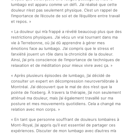
lumbago est apparu comme un défi. J’ai réalisé que cette
douleur n’est pas seulement physique. C’est un rappel de
l’importance de l’écoute de soi et de l’équilibre entre travail
et repos. »
« La douleur qui m’a frappé a révélé beaucoup plus que des
restrictions physiques. J’ai vécu un vrai tournant dans ma
vie à Terrebonne, où j’ai dû apprendre à gérer mes
émotions face au lumbago. J’ai compris que le stress et
l’anxiété jouent un rôle dans la chronicité de la douleur.
Ainsi, j’ai pris conscience de l’importance de techniques de
relaxation et de méditation pour mieux vivre avec ça. »
« Après plusieurs épisodes de lumbago, j’ai décidé de
consulter un expert en décompression neurovertébrale à
Montréal. J’ai découvert que le mal de dos n’est que la
pointe de l’iceberg. À travers la thérapie, j’ai non seulement
atténué ma douleur, mais j’ai également travaillé sur ma
posture et mes mouvements quotidiens. Cela a changé ma
relation avec mon corps. »
« En tant que personne souffrant de douleurs lombaires à
Mont-Royal, j’ai appris qu’il est essentiel de partager ces
expériences. Discuter de mon lumbago avec d’autres m’a