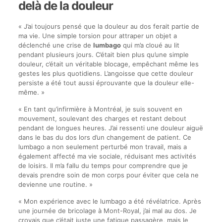
delà de la douleur
« J’ai toujours pensé que la douleur au dos ferait partie de
ma vie. Une simple torsion pour attraper un objet a
déclenché une crise de
lumbago
qui m’a cloué au lit
pendant plusieurs jours. C’était bien plus qu’une simple
douleur, c’était un véritable blocage, empêchant même les
gestes les plus quotidiens. L’angoisse que cette douleur
persiste a été tout aussi éprouvante que la douleur elle-
même. »
« En tant qu’infirmière à Montréal, je suis souvent en
mouvement, soulevant des charges et restant debout
pendant de longues heures. J’ai ressenti une douleur aiguë
dans le bas du dos lors d’un changement de patient. Ce
lumbago a non seulement perturbé mon travail, mais a
également affecté ma vie sociale, réduisant mes activités
de loisirs. Il m’a fallu du temps pour comprendre que je
devais prendre soin de mon corps pour éviter que cela ne
devienne une routine. »
« Mon expérience avec le lumbago a été révélatrice. Après
une journée de bricolage à Mont-Royal, j’ai mal au dos. Je
croyais que c’était juste une fatigue passagère, mais le