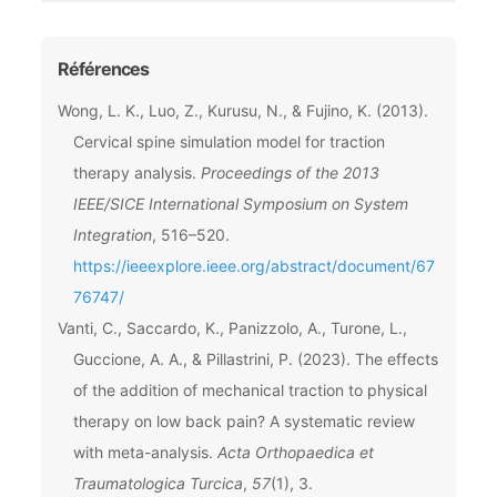
Références
Wong, L. K., Luo, Z., Kurusu, N., & Fujino, K. (2013).
Cervical spine simulation model for traction
therapy analysis.
Proceedings of the 2013
IEEE/SICE International Symposium on System
Integration
, 516–520.
https://ieeexplore.ieee.org/abstract/document/67
76747/
Vanti, C., Saccardo, K., Panizzolo, A., Turone, L.,
Guccione, A. A., & Pillastrini, P. (2023). The effects
of the addition of mechanical traction to physical
therapy on low back pain? A systematic review
with meta-analysis.
Acta Orthopaedica et
Traumatologica Turcica
,
57
(1), 3.