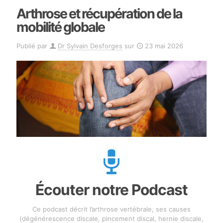
Arthrose et récupération de la
mobilité globale
Publié par
Dr Sylvain Desforges
sur
23 mai 2026
Écouter notre Podcast
Ce podcast décrit l’arthrose vertébrale, ses causes
(dégénérescence discale, pincement discal, hernie discale,