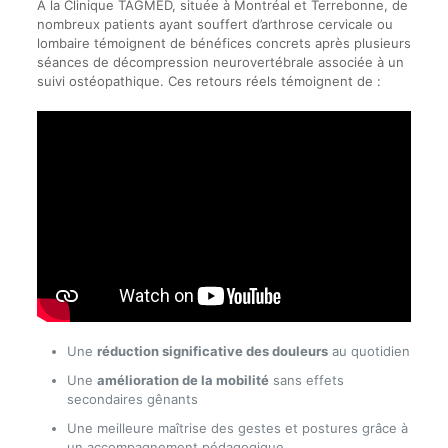
À la Clinique TAGMED, située à Montréal et Terrebonne, de
nombreux patients ayant souffert d’arthrose cervicale ou
lombaire témoignent de bénéfices concrets après plusieurs
séances de décompression neurovertébrale associée à un
suivi ostéopathique. Ces retours réels témoignent de :
Une
réduction significative des douleurs
au quotidien
Une
amélioration de la mobilité
sans effets
secondaires gênants
Une meilleure maîtrise des gestes et postures grâce à
un accompagnement pédagogique