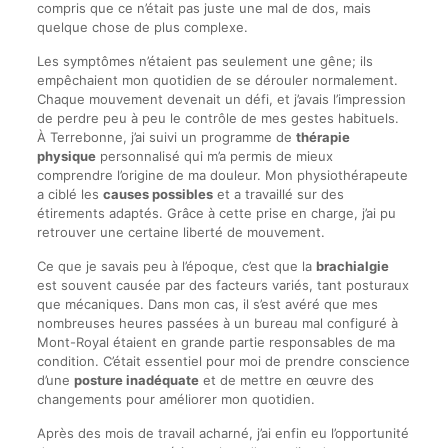
compris que ce n’était pas juste une mal de dos, mais
quelque chose de plus complexe.
Les symptômes n’étaient pas seulement une gêne; ils
empêchaient mon quotidien de se dérouler normalement.
Chaque mouvement devenait un défi, et j’avais l’impression
de perdre peu à peu le contrôle de mes gestes habituels.
À Terrebonne, j’ai suivi un programme de
thérapie
physique
personnalisé qui m’a permis de mieux
comprendre l’origine de ma douleur. Mon physiothérapeute
a ciblé les
causes possibles
et a travaillé sur des
étirements adaptés. Grâce à cette prise en charge, j’ai pu
retrouver une certaine liberté de mouvement.
Ce que je savais peu à l’époque, c’est que la
brachialgie
est souvent causée par des facteurs variés, tant posturaux
que mécaniques. Dans mon cas, il s’est avéré que mes
nombreuses heures passées à un bureau mal configuré à
Mont-Royal étaient en grande partie responsables de ma
condition. C’était essentiel pour moi de prendre conscience
d’une
posture inadéquate
et de mettre en œuvre des
changements pour améliorer mon quotidien.
Après des mois de travail acharné, j’ai enfin eu l’opportunité