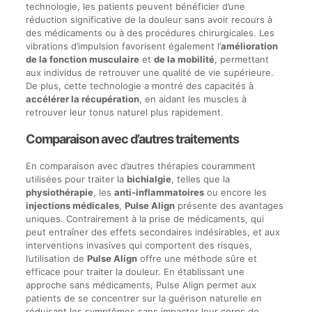
technologie, les patients peuvent bénéficier d’une
réduction significative de la douleur sans avoir recours à
des médicaments ou à des procédures chirurgicales. Les
vibrations d’impulsion favorisent également l’
amélioration
de la fonction musculaire
et
de la mobilité
, permettant
aux individus de retrouver une qualité de vie supérieure.
De plus, cette technologie a montré des capacités à
accélérer la récupération
, en aidant les muscles à
retrouver leur tonus naturel plus rapidement.
Comparaison avec d’autres traitements
En comparaison avec d’autres thérapies couramment
utilisées pour traiter la
bichialgie
, telles que la
physiothérapie
, les
anti-inflammatoires
ou encore les
injections médicales
,
Pulse Align
présente des avantages
uniques. Contrairement à la prise de médicaments, qui
peut entraîner des effets secondaires indésirables, et aux
interventions invasives qui comportent des risques,
l’utilisation de
Pulse Align
offre une méthode sûre et
efficace pour traiter la douleur. En établissant une
approche sans médicaments, Pulse Align permet aux
patients de se concentrer sur la guérison naturelle en
réduisant les symptômes sans impacter leur corps de