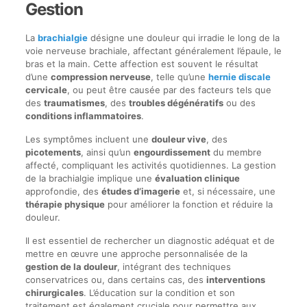
Gestion
La
brachialgie
désigne une douleur qui irradie le long de la
voie nerveuse brachiale, affectant généralement l’épaule, le
bras et la main. Cette affection est souvent le résultat
d’une
compression nerveuse
, telle qu’une
hernie discale
cervicale
, ou peut être causée par des facteurs tels que
des
traumatismes
, des
troubles dégénératifs
ou des
conditions inflammatoires
.
Les symptômes incluent une
douleur vive
, des
picotements
, ainsi qu’un
engourdissement
du membre
affecté, compliquant les activités quotidiennes. La gestion
de la brachialgie implique une
évaluation clinique
approfondie, des
études d’imagerie
et, si nécessaire, une
thérapie physique
pour améliorer la fonction et réduire la
douleur.
Il est essentiel de rechercher un diagnostic adéquat et de
mettre en œuvre une approche personnalisée de la
gestion de la douleur
, intégrant des techniques
conservatrices ou, dans certains cas, des
interventions
chirurgicales
. L’éducation sur la condition et son
traitement est également cruciale pour permettre aux