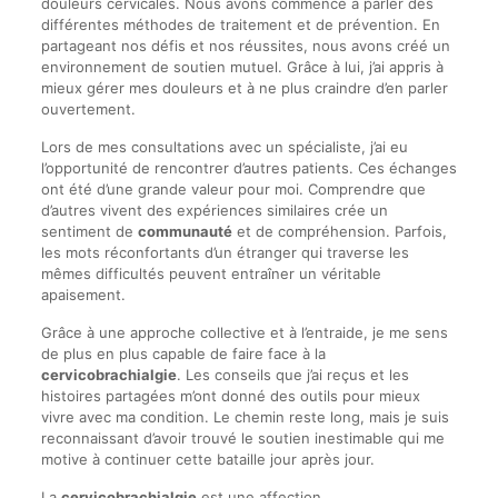
douleurs cervicales. Nous avons commencé à parler des
différentes méthodes de traitement et de prévention. En
partageant nos défis et nos réussites, nous avons créé un
environnement de soutien mutuel. Grâce à lui, j’ai appris à
mieux gérer mes douleurs et à ne plus craindre d’en parler
ouvertement.
Lors de mes consultations avec un spécialiste, j’ai eu
l’opportunité de rencontrer d’autres patients. Ces échanges
ont été d’une grande valeur pour moi. Comprendre que
d’autres vivent des expériences similaires crée un
sentiment de
communauté
et de compréhension. Parfois,
les mots réconfortants d’un étranger qui traverse les
mêmes difficultés peuvent entraîner un véritable
apaisement.
Grâce à une approche collective et à l’entraide, je me sens
de plus en plus capable de faire face à la
cervicobrachialgie
. Les conseils que j’ai reçus et les
histoires partagées m’ont donné des outils pour mieux
vivre avec ma condition. Le chemin reste long, mais je suis
reconnaissant d’avoir trouvé le soutien inestimable qui me
motive à continuer cette bataille jour après jour.
La
cervicobrachialgie
est une affection