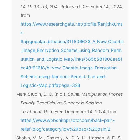
14 Th-16 Th)
, 294. Retrieved December 14, 2024,
from
https://www.researchgate.net/profile/Ranjithkuma
r-
Rajagopal/publication/311806633_A_New_Chaotic
_Image_Encryption_Scheme_using_Random_Perm
utation_and_Logistic_Map/links/585b581908ae8f
ce48f916f8/A-New-Chaotic-Image-Encryption-
Scheme-using-Random-Permutation-and-
Logistic-Map.pdf#page=328
Mark Studin, D. C. (n.d.).
Spinal Manipulation Proves
Equally Beneficial as Surgery in Sciatica
Treatment
. Retrieved December 14, 2024, from
https://www.wpbchiropractor.com/back-pain-
relief-blog/category/low%20back%20pain/2
Shahin, M. M., Ghazaly, A.-E. A.-H., Hasseb, A. E.-S.