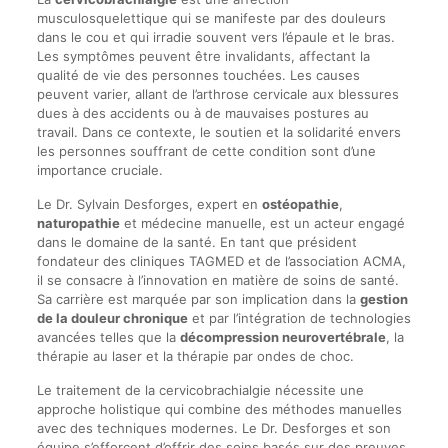
musculosquelettique qui se manifeste par des douleurs
dans le cou et qui irradie souvent vers l’épaule et le bras.
Les symptômes peuvent être invalidants, affectant la
qualité de vie des personnes touchées. Les causes
peuvent varier, allant de l’arthrose cervicale aux blessures
dues à des accidents ou à de mauvaises postures au
travail. Dans ce contexte, le soutien et la solidarité envers
les personnes souffrant de cette condition sont d’une
importance cruciale.
Le Dr. Sylvain Desforges, expert en
ostéopathie
,
naturopathie
et médecine manuelle, est un acteur engagé
dans le domaine de la santé. En tant que président
fondateur des cliniques TAGMED et de l’association ACMA,
il se consacre à l’innovation en matière de soins de santé.
Sa carrière est marquée par son implication dans la
gestion
de la douleur chronique
et par l’intégration de technologies
avancées telles que la
décompression neurovertébrale
, la
thérapie au laser et la thérapie par ondes de choc.
Le traitement de la cervicobrachialgie nécessite une
approche holistique qui combine des méthodes manuelles
avec des techniques modernes. Le Dr. Desforges et son
équipe s’efforcent d’offrir des soins basés sur des preuves,