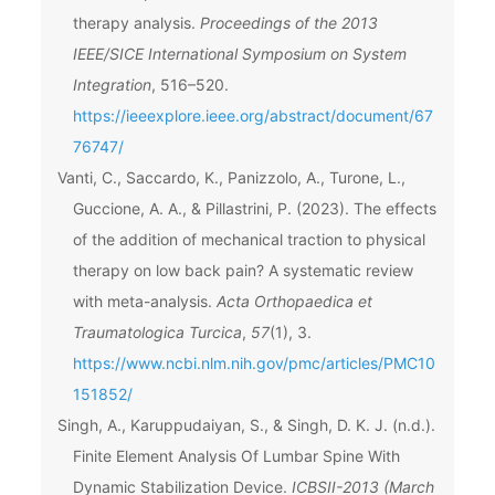
therapy analysis.
Proceedings of the 2013
IEEE/SICE International Symposium on System
Integration
, 516–520.
https://ieeexplore.ieee.org/abstract/document/67
76747/
Vanti, C., Saccardo, K., Panizzolo, A., Turone, L.,
Guccione, A. A., & Pillastrini, P. (2023). The effects
of the addition of mechanical traction to physical
therapy on low back pain? A systematic review
with meta-analysis.
Acta Orthopaedica et
Traumatologica Turcica
,
57
(1), 3.
https://www.ncbi.nlm.nih.gov/pmc/articles/PMC10
151852/
Singh, A., Karuppudaiyan, S., & Singh, D. K. J. (n.d.).
Finite Element Analysis Of Lumbar Spine With
Dynamic Stabilization Device.
ICBSII-2013 (March