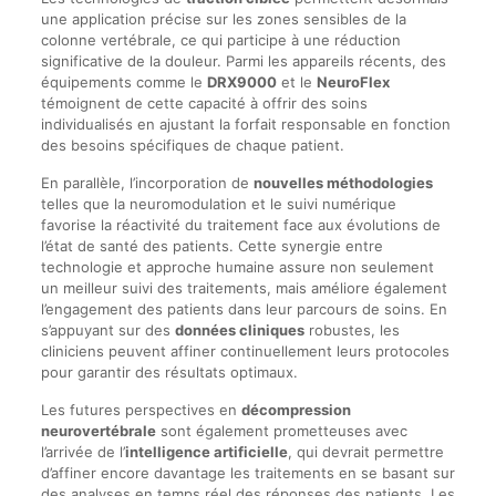
une application précise sur les zones sensibles de la
colonne vertébrale, ce qui participe à une réduction
significative de la douleur. Parmi les appareils récents, des
équipements comme le
DRX9000
et le
NeuroFlex
témoignent de cette capacité à offrir des soins
individualisés en ajustant la forfait responsable en fonction
des besoins spécifiques de chaque patient.
En parallèle, l’incorporation de
nouvelles méthodologies
telles que la neuromodulation et le suivi numérique
favorise la réactivité du traitement face aux évolutions de
l’état de santé des patients. Cette synergie entre
technologie et approche humaine assure non seulement
un meilleur suivi des traitements, mais améliore également
l’engagement des patients dans leur parcours de soins. En
s’appuyant sur des
données cliniques
robustes, les
cliniciens peuvent affiner continuellement leurs protocoles
pour garantir des résultats optimaux.
Les futures perspectives en
décompression
neurovertébrale
sont également prometteuses avec
l’arrivée de l’
intelligence artificielle
, qui devrait permettre
d’affiner encore davantage les traitements en se basant sur
des analyses en temps réel des réponses des patients. Les