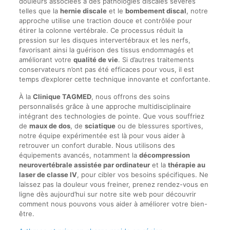
douleurs associées à des pathologies discales sévères
telles que la
hernie discale
et le
bombement discal
, notre
approche utilise une traction douce et contrôlée pour
étirer la colonne vertébrale. Ce processus réduit la
pression sur les disques intervertébraux et les nerfs,
favorisant ainsi la guérison des tissus endommagés et
améliorant votre
qualité de vie
. Si d’autres traitements
conservateurs n’ont pas été efficaces pour vous, il est
temps d’explorer cette technique innovante et confortante.
À la
Clinique TAGMED
, nous offrons des soins
personnalisés grâce à une approche multidisciplinaire
intégrant des technologies de pointe. Que vous souffriez
de
maux de dos
, de
sciatique
ou de blessures sportives,
notre équipe expérimentée est là pour vous aider à
retrouver un confort durable. Nous utilisons des
équipements avancés, notamment la
décompression
neurovertébrale assistée par ordinateur
et la
thérapie au
laser de classe IV
, pour cibler vos besoins spécifiques. Ne
laissez pas la douleur vous freiner, prenez rendez-vous en
ligne dès aujourd’hui sur notre site web pour découvrir
comment nous pouvons vous aider à améliorer votre bien-
être.