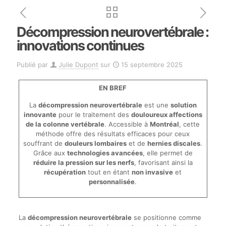
Décompression neurovertébrale :
innovations continues
Publié par
Julie Dupont
sur
15 septembre 2025
EN BREF
La
décompression neurovertébrale
est une
solution
innovante
pour le traitement des
douloureux affections
de la colonne vertébrale
. Accessible à
Montréal
, cette
méthode offre des résultats efficaces pour ceux
souffrant de
douleurs lombaires
et de
hernies discales
.
Grâce aux
technologies avancées
, elle permet de
réduire la pression sur les nerfs
, favorisant ainsi la
récupération
tout en étant
non invasive
et
personnalisée
.
La
décompression neurovertébrale
se positionne comme