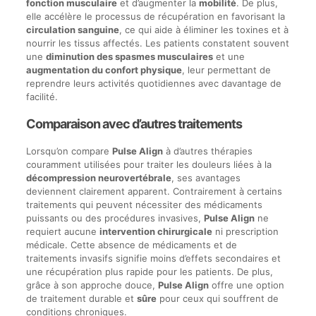
fonction musculaire
et d’augmenter la
mobilité
. De plus,
elle accélère le processus de récupération en favorisant la
circulation sanguine
, ce qui aide à éliminer les toxines et à
nourrir les tissus affectés. Les patients constatent souvent
une
diminution des spasmes musculaires
et une
augmentation du confort physique
, leur permettant de
reprendre leurs activités quotidiennes avec davantage de
facilité.
Comparaison avec d’autres traitements
Lorsqu’on compare
Pulse Align
à d’autres thérapies
couramment utilisées pour traiter les douleurs liées à la
décompression neurovertébrale
, ses avantages
deviennent clairement apparent. Contrairement à certains
traitements qui peuvent nécessiter des médicaments
puissants ou des procédures invasives,
Pulse Align
ne
requiert aucune
intervention chirurgicale
ni prescription
médicale. Cette absence de médicaments et de
traitements invasifs signifie moins d’effets secondaires et
une récupération plus rapide pour les patients. De plus,
grâce à son approche douce,
Pulse Align
offre une option
de traitement durable et
sûre
pour ceux qui souffrent de
conditions chroniques.