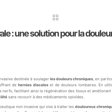
e : une solution pour la douleu
nvasive destinée à soulager
les douleurs chroniques
, en partic
uffrant de
hernies discales
et de douleurs lombaires. En uti
s nerfs, facilitant ainsi la régénération des tissus et améliorant
ilité
sans recourir à des médicaments opioïdes.
utique non invasive qui vise à traiter les
douloureux chroniq