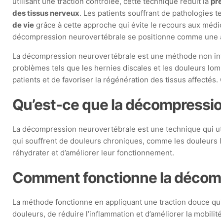
utilisant une traction contrôlée, cette technique réduit la
pr
des tissus nerveux
. Les patients souffrant de pathologies t
de vie
grâce à cette approche qui évite le recours aux médi
décompression neurovertébrale se positionne comme une al
La décompression neurovertébrale est une méthode non invas
problèmes tels que les hernies discales et les douleurs lomb
patients et de favoriser la régénération des tissus affectés
Qu’est-ce que la décompressio
La décompression neurovertébrale est une technique qui uti
qui souffrent de douleurs chroniques, comme les douleurs l
réhydrater et d’améliorer leur fonctionnement.
Comment fonctionne la décomp
La méthode fonctionne en appliquant une traction douce qui 
douleurs, de réduire l’inflammation et d’améliorer la mobilit