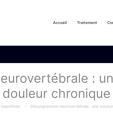
Accueil
Traitement
Co
urovertébrale : une
douleur chronique
classifié(e)
Décompression neurovertébrale : une solution