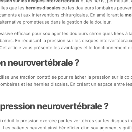
ession sur les disques intervertébraux
et les nerfs, permettant a
elles que les
hernies discales
ou les douleurs lombaires peuven
caments et aux interventions chirurgicales. En améliorant la
mob
ternative prometteuse dans la gestion de la douleur.
ive efficace pour soulager les douleurs chroniques liées à la 
aires. En réduisant la pression sur les disques intervertébraux e
. Cet article vous présente les avantages et le fonctionnement d
n neurovertébrale ?
lise une traction contrôlée pour relâcher la pression sur la co
ombaires et les hernies discales. En créant un espace entre le
ression neurovertébrale ?
réduit la pression exercée par les vertèbres sur les disques in
é. Les patients peuvent ainsi bénéficier d’un soulagement signifi