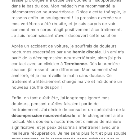
assise prolongée m’a causé des douleurs insupportables
dans le bas du dos. Mon médecin m’a recommandé la
décompression neurovertébrale. Grâce à cette thérapie, je
ressens enfin un soulagement ! La pression exercée sur
mes vertèbres a été réduite, et je suis surpris de voir
comment mon corps réagit positivement à ce traitement.
Je suis reconnaissant d’avoir découvert cette solution.
Après un accident de voiture, je souffrais de douleurs
nocturnes exacerbées par une
hernie discale
. Un ami m’a
parlé de la décompression neurovertébrale, alors j’ai pris
contact avec un clinicien à
Terrebonne
. Dès la première
séance, j’ai ressenti une différence. Mon sommeil s’est
amélioré, et je me réveille le matin sans douleur. Ce
traitement a littéralement changé ma vie et m’a donné un
nouveau souffle d’espoir !
Enfin, en tant qu’athlète, j’ai longtemps ignoré mes
douleurs, pensant qu’elles faisaient partie de
l’entraînement. J’ai décidé de consulter un spécialiste de la
décompression neurovertébrale
, et le changement a été
radical. Mes douleurs nocturnes ont diminué de manière
significative, et je peux désormais m’entraîner avec une
meilleure récupération. Je me sens plus fort et plus souple