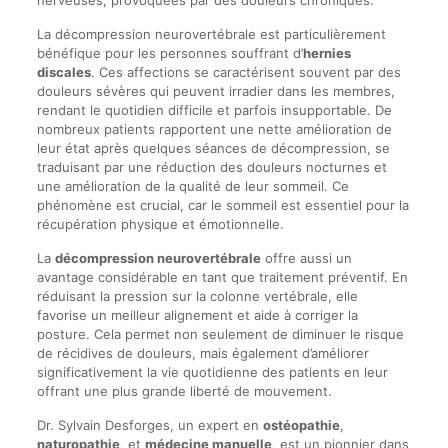
nerveuses, provoquées par des douleurs chroniques.
La décompression neurovertébrale est particulièrement
bénéfique pour les personnes souffrant d’
hernies
discales
. Ces affections se caractérisent souvent par des
douleurs sévères qui peuvent irradier dans les membres,
rendant le quotidien difficile et parfois insupportable. De
nombreux patients rapportent une nette amélioration de
leur état après quelques séances de décompression, se
traduisant par une réduction des douleurs nocturnes et
une amélioration de la qualité de leur sommeil. Ce
phénomène est crucial, car le sommeil est essentiel pour la
récupération physique et émotionnelle.
La
décompression neurovertébrale
offre aussi un
avantage considérable en tant que traitement préventif. En
réduisant la pression sur la colonne vertébrale, elle
favorise un meilleur alignement et aide à corriger la
posture. Cela permet non seulement de diminuer le risque
de récidives de douleurs, mais également d’améliorer
significativement la vie quotidienne des patients en leur
offrant une plus grande liberté de mouvement.
Dr. Sylvain Desforges, un expert en
ostéopathie
,
naturopathie
, et
médecine manuelle
, est un pionnier dans