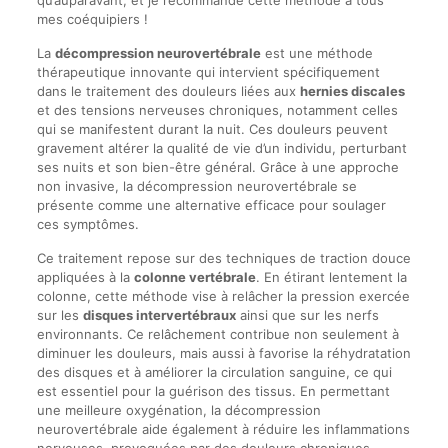
qu’auparavant, et je recommande cette méthode à tous
mes coéquipiers !
La
décompression neurovertébrale
est une méthode
thérapeutique innovante qui intervient spécifiquement
dans le traitement des douleurs liées aux
hernies discales
et des tensions nerveuses chroniques, notamment celles
qui se manifestent durant la nuit. Ces douleurs peuvent
gravement altérer la qualité de vie d’un individu, perturbant
ses nuits et son bien-être général. Grâce à une approche
non invasive, la décompression neurovertébrale se
présente comme une alternative efficace pour soulager
ces symptômes.
Ce traitement repose sur des techniques de traction douce
appliquées à la
colonne vertébrale
. En étirant lentement la
colonne, cette méthode vise à relâcher la pression exercée
sur les
disques intervertébraux
ainsi que sur les nerfs
environnants. Ce relâchement contribue non seulement à
diminuer les douleurs, mais aussi à favorise la réhydratation
des disques et à améliorer la circulation sanguine, ce qui
est essentiel pour la guérison des tissus. En permettant
une meilleure oxygénation, la décompression
neurovertébrale aide également à réduire les inflammations