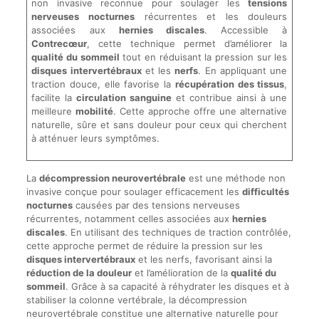
non invasive reconnue pour soulager les
tensions
nerveuses nocturnes
récurrentes et les douleurs
associées aux
hernies discales
. Accessible à
Contrecœur
, cette technique permet d’améliorer la
qualité du sommeil
tout en réduisant la pression sur les
disques intervertébraux
et les
nerfs
. En appliquant une
traction douce, elle favorise la
récupération des tissus
,
facilite la
circulation sanguine
et contribue ainsi à une
meilleure
mobilité
. Cette approche offre une alternative
naturelle, sûre et sans douleur pour ceux qui cherchent
à atténuer leurs symptômes.
La
décompression neurovertébrale
est une méthode non
invasive conçue pour soulager efficacement les
difficultés
nocturnes
causées par des tensions nerveuses
récurrentes, notamment celles associées aux
hernies
discales
. En utilisant des techniques de traction contrôlée,
cette approche permet de réduire la pression sur les
disques intervertébraux
et les nerfs, favorisant ainsi la
réduction de la douleur
et l’amélioration de la
qualité du
sommeil
. Grâce à sa capacité à réhydrater les disques et à
stabiliser la colonne vertébrale, la décompression
neurovertébrale constitue une alternative naturelle pour