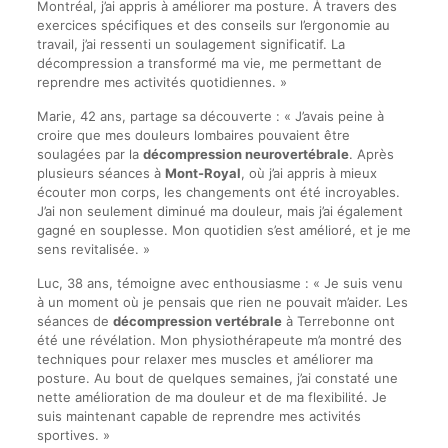
Montréal, j’ai appris à améliorer ma posture. À travers des
exercices spécifiques et des conseils sur l’ergonomie au
travail, j’ai ressenti un soulagement significatif. La
décompression a transformé ma vie, me permettant de
reprendre mes activités quotidiennes. »
Marie, 42 ans, partage sa découverte : « J’avais peine à
croire que mes douleurs lombaires pouvaient être
soulagées par la
décompression neurovertébrale
. Après
plusieurs séances à
Mont-Royal
, où j’ai appris à mieux
écouter mon corps, les changements ont été incroyables.
J’ai non seulement diminué ma douleur, mais j’ai également
gagné en souplesse. Mon quotidien s’est amélioré, et je me
sens revitalisée. »
Luc, 38 ans, témoigne avec enthousiasme : « Je suis venu
à un moment où je pensais que rien ne pouvait m’aider. Les
séances de
décompression vertébrale
à Terrebonne ont
été une révélation. Mon physiothérapeute m’a montré des
techniques pour relaxer mes muscles et améliorer ma
posture. Au bout de quelques semaines, j’ai constaté une
nette amélioration de ma douleur et de ma flexibilité. Je
suis maintenant capable de reprendre mes activités
sportives. »