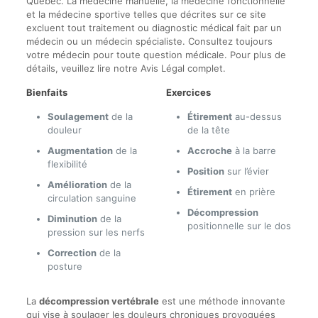
Québec. La médecine manuelle, la médecine fonctionnelle
et la médecine sportive telles que décrites sur ce site
excluent tout traitement ou diagnostic médical fait par un
médecin ou un médecin spécialiste. Consultez toujours
votre médecin pour toute question médicale. Pour plus de
détails, veuillez lire notre Avis Légal complet.
Bienfaits
Exercices
Soulagement
de la
Étirement
au-dessus
douleur
de la tête
Augmentation
de la
Accroche
à la barre
flexibilité
Position
sur l’évier
Amélioration
de la
Étirement
en prière
circulation sanguine
Décompression
Diminution
de la
positionnelle sur le dos
pression sur les nerfs
Correction
de la
posture
La
décompression vertébrale
est une méthode innovante
qui vise à soulager les douleurs chroniques provoquées