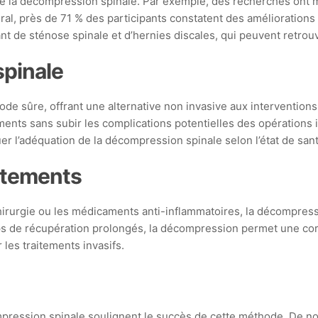
e la décompression spinale. Par exemple, des recherches ont mo
al, près de 71 % des participants constatent des améliorations 
 de sténose spinale et d’hernies discales, qui peuvent retrouv
spinale
sûre, offrant une alternative non invasive aux interventions c
ments sans subir les complications potentielles des opérations 
er l’adéquation de la décompression spinale selon l’état de sant
itements
irurgie ou les médicaments anti-inflammatoires, la décompressi
 de récupération prolongés, la décompression permet une corre
les traitements invasifs.
mpression spinale soulignent le succès de cette méthode. De no