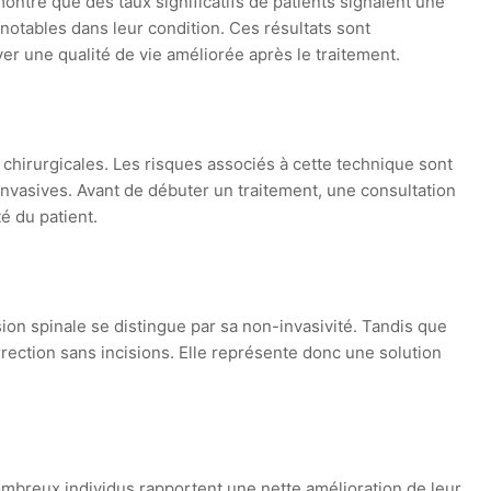
ntré que des taux significatifs de patients signalent une
notables dans leur condition. Ces résultats sont
er une qualité de vie améliorée après le traitement.
hirurgicales. Les risques associés à cette technique sont
invasives. Avant de débuter un traitement, une consultation
é du patient.
on spinale se distingue par sa non-invasivité. Tandis que
ction sans incisions. Elle représente donc une solution
mbreux individus rapportent une nette amélioration de leur