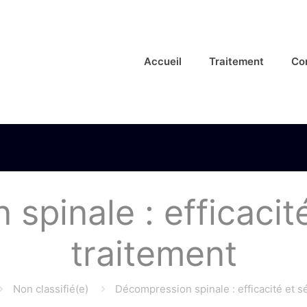
Accueil
Traitement
Co
spinale : efficacité
traitement
Non classifié(e)
Décompression spinale : efficacité et s