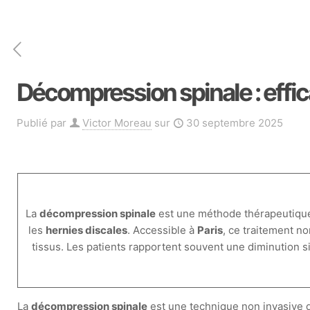
Décompression spinale : effic
Publié par
Victor Moreau
sur
30 septembre 2025
La
décompression spinale
est une méthode thérapeutique i
les
hernies discales
. Accessible à
Paris
, ce traitement no
tissus. Les patients rapportent souvent une diminution si
La
décompression spinale
est une technique non invasive q