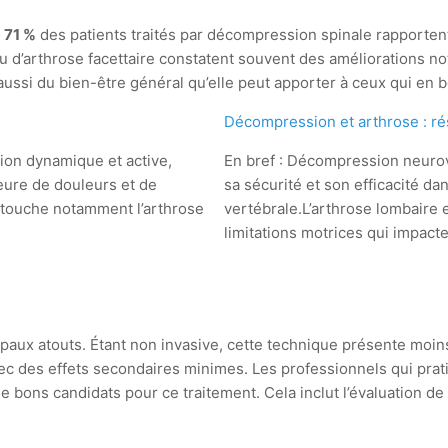
e
71 %
des patients traités par décompression spinale rapporte
 ou d’arthrose facettaire constatent souvent des améliorations n
aussi du bien-être général qu’elle peut apporter à ceux qui en b
Décompression et arthrose : rés
ion dynamique et active,
En bref : Décompression neurov
eure de douleurs et de
sa sécurité et son efficacité da
i touche notamment l’arthrose
vertébrale.L’arthrose lombaire e
limitations motrices qui impact
paux atouts. Étant non invasive, cette technique présente moins
avec des effets secondaires minimes. Les professionnels qui pr
e bons candidats pour ce traitement. Cela inclut l’évaluation de