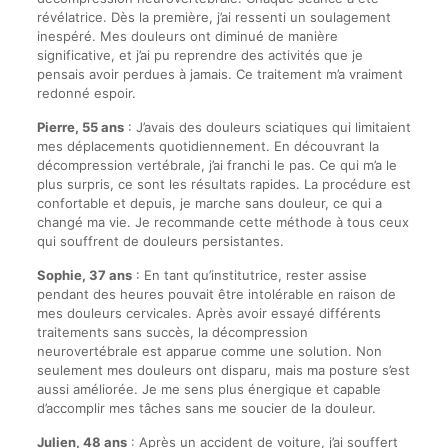
révélatrice. Dès la première, j’ai ressenti un soulagement
inespéré. Mes douleurs ont diminué de manière
significative, et j’ai pu reprendre des activités que je
pensais avoir perdues à jamais. Ce traitement m’a vraiment
redonné espoir.
Pierre, 55 ans
: J’avais des douleurs sciatiques qui limitaient
mes déplacements quotidiennement. En découvrant la
décompression vertébrale, j’ai franchi le pas. Ce qui m’a le
plus surpris, ce sont les résultats rapides. La procédure est
confortable et depuis, je marche sans douleur, ce qui a
changé ma vie. Je recommande cette méthode à tous ceux
qui souffrent de douleurs persistantes.
Sophie, 37 ans
: En tant qu’institutrice, rester assise
pendant des heures pouvait être intolérable en raison de
mes douleurs cervicales. Après avoir essayé différents
traitements sans succès, la décompression
neurovertébrale est apparue comme une solution. Non
seulement mes douleurs ont disparu, mais ma posture s’est
aussi améliorée. Je me sens plus énergique et capable
d’accomplir mes tâches sans me soucier de la douleur.
Julien, 48 ans
: Après un accident de voiture, j’ai souffert