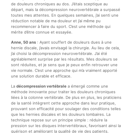
de douleurs chroniques au dos. J’étais sceptique au
départ, mais la décompression neurovertébrale a surpassé
toutes mes attentes. En quelques semaines, j’ai senti une
réduction notable de ma douleur et j’ai même pu
recommencer à faire du sport. C’est une méthode qui
mérite d’être connue et essayée.
Anne, 50 ans
: Ayant souffert de douleurs dues à une
hernie discale, j’avais envisagé la chirurgie. Au lieu de cela,
j’ai choisi la décompression neurovertébrale. J’ai été
agréablement surprise par les résultats. Mes douleurs se
sont réduites, et je sens que je peux enfin retrouver une
vie normale. C’est une approche qui m’a vraiment apporté
une solution durable et efficace.
La
décompression vertébrale
a émergé comme une
méthode innovante pour traiter les douleurs chroniques
liées à la colonne vertébrale. De plus en plus, les praticiens
de la santé intègrent cette approche dans leur pratique,
prouvant son efficacité pour soulager des conditions telles
que les hernies discales et les douleurs lombaires. La
technique repose sur un principe simple : réduire la
pression sur les disques intervertébraux, favorisant ainsi la
guérison et améliorant la qualité de vie des patients.