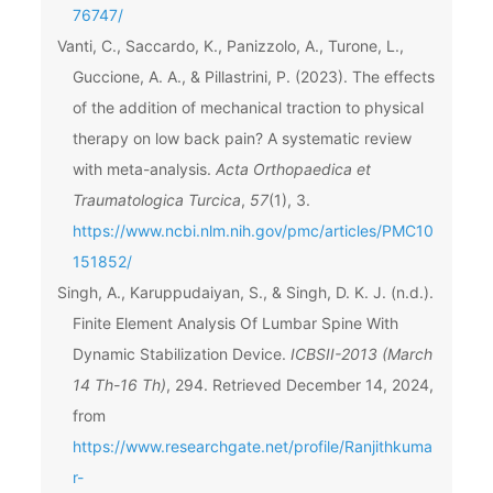
76747/
Vanti, C., Saccardo, K., Panizzolo, A., Turone, L.,
Guccione, A. A., & Pillastrini, P. (2023). The effects
of the addition of mechanical traction to physical
therapy on low back pain? A systematic review
with meta-analysis.
Acta Orthopaedica et
Traumatologica Turcica
,
57
(1), 3.
https://www.ncbi.nlm.nih.gov/pmc/articles/PMC10
151852/
Singh, A., Karuppudaiyan, S., & Singh, D. K. J. (n.d.).
Finite Element Analysis Of Lumbar Spine With
Dynamic Stabilization Device.
ICBSII-2013 (March
14 Th-16 Th)
, 294. Retrieved December 14, 2024,
from
https://www.researchgate.net/profile/Ranjithkuma
r-