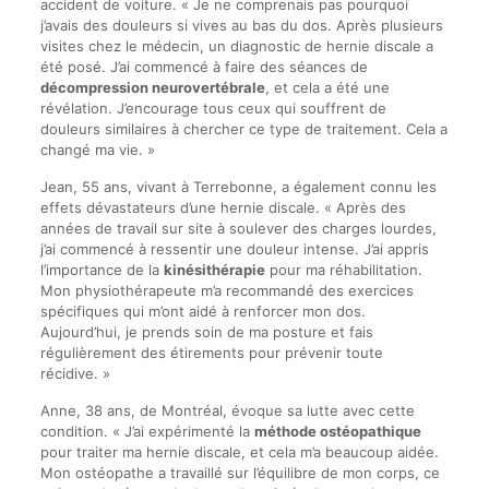
accident de voiture. « Je ne comprenais pas pourquoi
j’avais des douleurs si vives au bas du dos. Après plusieurs
visites chez le médecin, un diagnostic de hernie discale a
été posé. J’ai commencé à faire des séances de
décompression neurovertébrale
, et cela a été une
révélation. J’encourage tous ceux qui souffrent de
douleurs similaires à chercher ce type de traitement. Cela a
changé ma vie. »
Jean, 55 ans, vivant à Terrebonne, a également connu les
effets dévastateurs d’une hernie discale. « Après des
années de travail sur site à soulever des charges lourdes,
j’ai commencé à ressentir une douleur intense. J’ai appris
l’importance de la
kinésithérapie
pour ma réhabilitation.
Mon physiothérapeute m’a recommandé des exercices
spécifiques qui m’ont aidé à renforcer mon dos.
Aujourd’hui, je prends soin de ma posture et fais
régulièrement des étirements pour prévenir toute
récidive. »
Anne, 38 ans, de Montréal, évoque sa lutte avec cette
condition. « J’ai expérimenté la
méthode ostéopathique
pour traiter ma hernie discale, et cela m’a beaucoup aidée.
Mon ostéopathe a travaillé sur l’équilibre de mon corps, ce