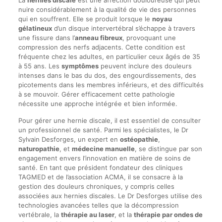
La
hernies discale
est une affection douloureuse qui peut
nuire considérablement à la qualité de vie des personnes
qui en souffrent. Elle se produit lorsque le
noyau
gélatineux
d’un disque intervertébral s’échappe à travers
une fissure dans l’
anneau fibreux
, provoquant une
compression des nerfs adjacents. Cette condition est
fréquente chez les adultes, en particulier ceux âgés de 35
à 55 ans. Les
symptômes
peuvent inclure des douleurs
intenses dans le bas du dos, des engourdissements, des
picotements dans les membres inférieurs, et des difficultés
à se mouvoir. Gérer efficacement cette pathologie
nécessite une approche intégrée et bien informée.
Pour gérer une hernie discale, il est essentiel de consulter
un professionnel de santé. Parmi les spécialistes, le Dr
Sylvain Desforges, un expert en
ostéopathie
,
naturopathie
, et
médecine manuelle
, se distingue par son
engagement envers l’innovation en matière de soins de
santé. En tant que président fondateur des cliniques
TAGMED et de l’association ACMA, il se consacre à la
gestion des douleurs chroniques, y compris celles
associées aux hernies discales. Le Dr Desforges utilise des
technologies avancées telles que la décompression
vertébrale, la
thérapie au laser
, et la
thérapie par ondes de