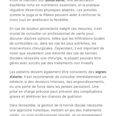
inclut le maintien d’un
poids santé
, une alimentation
équilibrée riche en nutriments essentiels, et la pratique
régulière d’exercices physiques adaptés. Les activités
comme le yoga et le Pilates peuvent aider à renforcer le
tronc tout en améliorant la flexibilité.
En cas de douleur persistante malgré ces mesures, il est
crucial de consulter un professionnel de santé pour
discuter d’autres options, telles que les infiltrations locales
de corticoïdes ou, dans les cas les plus extrêmes, les
interventions chirurgicales. Cependant, il est important de
noter que seulement une minorité des cas de hernies
discales nécessite une chirurgie, la plupart pouvant être
gérés avec succès par des traitements non invasifs.
Les patients doivent également être conscients des
signes
d’alerte
. Il est recommandé de consulter immédiatement un
médecin si des douleurs intenses, des engourdissements,
ou une perte de force dans les jambes persistent. Une
prise en charge précoce peut prévenir des complications
graves et améliorer les chances de guérison.
Dans l’ensemble, la gestion de la hernie discale nécessite
une approche holistique, mettant en jeu des traitements
variés, un suivi professionnel régulier, et un engagement