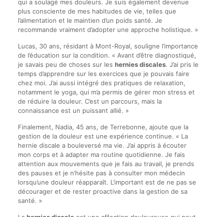
qui a soulagé mes douleurs. Je suis également devenue
plus consciente de mes habitudes de vie, telles que
l’alimentation et le maintien d’un poids santé. Je
recommande vraiment d’adopter une approche holistique. »
Lucas, 30 ans, résidant à Mont-Royal, souligne l’importance
de l’éducation sur la condition. « Avant d’être diagnostiqué,
je savais peu de choses sur les
hernies discales
. J’ai pris le
temps d’apprendre sur les exercices que je pouvais faire
chez moi. J’ai aussi intégré des pratiques de relaxation,
notamment le yoga, qui m’a permis de gérer mon stress et
de réduire la douleur. C’est un parcours, mais la
connaissance est un puissant allié. »
Finalement, Nadia, 45 ans, de Terrebonne, ajoute que la
gestion de la douleur est une expérience continue. « La
hernie discale a bouleversé ma vie. J’ai appris à écouter
mon corps et à adapter ma routine quotidienne. Je fais
attention aux mouvements que je fais au travail, je prends
des pauses et je n’hésite pas à consulter mon médecin
lorsqu’une douleur réapparaît. L’important est de ne pas se
décourager et de rester proactive dans la gestion de sa
santé. »