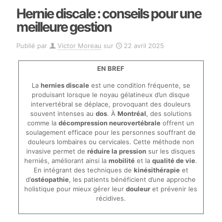
Hernie discale : conseils pour une
meilleure gestion
Publié par
Victor Moreau
sur
22 avril 2025
EN BREF
La
hernies discale
est une condition fréquente, se
produisant lorsque le noyau gélatineux d’un disque
intervertébral se déplace, provoquant des douleurs
souvent intenses au
dos
. À
Montréal
, des solutions
comme la
décompression neurovertébrale
offrent un
soulagement efficace pour les personnes souffrant de
douleurs lombaires ou cervicales. Cette méthode non
invasive permet de
réduire la pression
sur les disques
herniés, améliorant ainsi la
mobilité
et la
qualité de vie
.
En intégrant des techniques de
kinésithérapie
et
d’
ostéopathie
, les patients bénéficient d’une approche
holistique pour mieux gérer leur
douleur
et prévenir les
récidives.