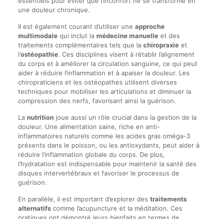
essentiels pour éviter que l’inconfort ne se transforme en
une douleur chronique.
Il est également courant d’utiliser une
approche
multimodale
qui inclut la
médecine manuelle
et des
traitements complémentaires tels que la
chiropraxie
et
l’
ostéopathie
. Ces disciplines visent à rétablir l’alignement
du corps et à améliorer la circulation sanguine, ce qui peut
aider à réduire l’inflammation et à apaiser la douleur. Les
chiropraticiens et les ostéopathes utilisent diverses
techniques pour mobiliser les articulations et diminuer la
compression des nerfs, favorisant ainsi la guérison.
La
nutrition
joue aussi un rôle crucial dans la gestion de la
douleur. Une alimentation saine, riche en anti-
inflammatoires naturels comme les acides gras oméga-3
présents dans le poisson, ou les antioxydants, peut aider à
réduire l’inflammation globale du corps. De plus,
l’hydratation est indispensable pour maintenir la santé des
disques intervertébraux et favoriser le processus de
guérison.
En parallèle, il est important d’explorer des
traitements
alternatifs
comme l’acupuncture et la méditation. Ces
pratiques ont démontré leurs bienfaits en termes de