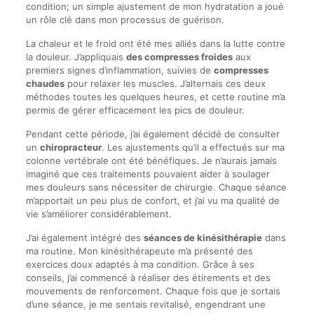
condition; un simple ajustement de mon hydratation a joué
un rôle clé dans mon processus de guérison.
La chaleur et le froid ont été mes alliés dans la lutte contre
la douleur. J’appliquais
des compresses froides
aux
premiers signes d’inflammation, suivies de
compresses
chaudes
pour relaxer les muscles. J’alternais ces deux
méthodes toutes les quelques heures, et cette routine m’a
permis de gérer efficacement les pics de douleur.
Pendant cette période, j’ai également décidé de consulter
un
chiropracteur
. Les ajustements qu’il a effectués sur ma
colonne vertébrale ont été bénéfiques. Je n’aurais jamais
imaginé que ces traitements pouvaient aider à soulager
mes douleurs sans nécessiter de chirurgie. Chaque séance
m’apportait un peu plus de confort, et j’ai vu ma qualité de
vie s’améliorer considérablement.
J’ai également intégré des
séances de kinésithérapie
dans
ma routine. Mon kinésithérapeute m’a présenté des
exercices doux adaptés à ma condition. Grâce à ses
conseils, j’ai commencé à réaliser des étirements et des
mouvements de renforcement. Chaque fois que je sortais
d’une séance, je me sentais revitalisé, engendrant une