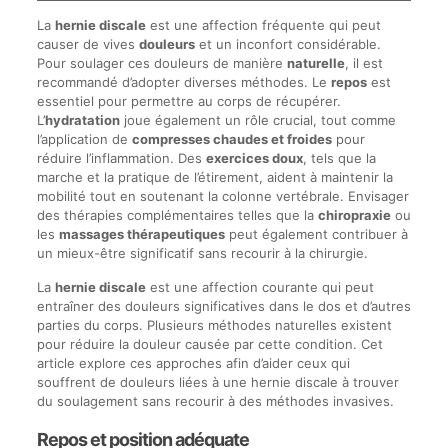
La
hernie discale
est une affection fréquente qui peut
causer de vives
douleurs
et un inconfort considérable.
Pour soulager ces douleurs de manière
naturelle
, il est
recommandé d’adopter diverses méthodes. Le
repos
est
essentiel pour permettre au corps de récupérer.
L’
hydratation
joue également un rôle crucial, tout comme
l’application de
compresses chaudes et froides
pour
réduire l’inflammation. Des
exercices doux
, tels que la
marche et la pratique de l’étirement, aident à maintenir la
mobilité tout en soutenant la colonne vertébrale. Envisager
des thérapies complémentaires telles que la
chiropraxie
ou
les
massages thérapeutiques
peut également contribuer à
un mieux-être significatif sans recourir à la chirurgie.
La
hernie discale
est une affection courante qui peut
entraîner des douleurs significatives dans le dos et d’autres
parties du corps. Plusieurs méthodes naturelles existent
pour réduire la douleur causée par cette condition. Cet
article explore ces approches afin d’aider ceux qui
souffrent de douleurs liées à une hernie discale à trouver
du soulagement sans recourir à des méthodes invasives.
Repos et position adéquate