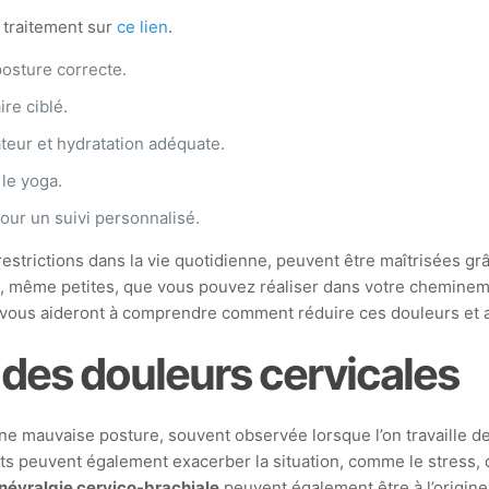
 traitement sur
ce lien
.
posture correcte.
re ciblé.
teur et hydratation adéquate.
 le yoga.
our un suivi personnalisé.
restrictions dans la vie quotidienne, peuvent être maîtrisées gr
, même petites, que vous pouvez réaliser dans votre chemineme
 vous aideront à comprendre comment réduire ces douleurs et am
des douleurs cervicales
ne mauvaise posture, souvent observée lorsque l’on travaille de
ents peuvent également exacerber la situation, comme le stress
névralgie cervico-brachiale
peuvent également être à l’origine