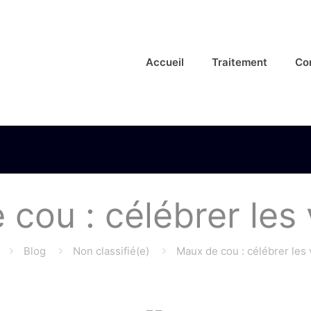
Accueil
Traitement
Co
cou : célébrer les 
Blog
Non classifié(e)
Maux de cou : célébrer les 