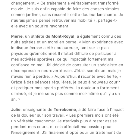
changement. « Ce traitement a véritablement transformé
ma vie. Je suis enfin capable de faire des choses simples
comme jardiner, sans ressentir cette douleur lancinante. Je
n’aurais jamais pensé retrouver ma mobilité », partage-t-
elle avec un sourire rayonnant.
Pierre
, un athlète de
Mont-Royal
, a également connu des
nuits agitées et un moral en berne. « Mon expérience avec
le disque écrasé a été douloureuse, tant sur le plan
physique qu’émotionnel. Il m’était difficile de participer à
mes activités sportives, ce qui impactait fortement ma
confiance en moi. J’ai décidé de consulter un spécialiste en
décompression neurovertébrale. J’étais sceptique, mais je
n’avais rien à perdre. » Aujourd’hui, il raconte avec fierté, «
Grâce à des séances régulières, je peux à nouveau courir
et pratiquer mes sports préférés. La douleur a fortement
diminué, et je me sens plus comme moi-même qu’il y a un
an. »
Julie
, enseignante de
Terrebonne
, a dû faire face à l’impact
de la douleur sur son travail. « Les premiers mois ont été
un véritable cauchemar. Je n’arrivais plus à rester assise
pendant mes cours, et cela affectait ma passion pour
l’enseignement. J’ai finalement opté pour un traitement de