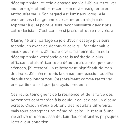
décompression, et cela a changé ma vie ! J’ai pu retrouver
mon énergie et même recommencer à enseigner avec
enthousiasme. » Son regard est lumineux lorsqu’elle
évoque ces changements : « Je ne pourrais jamais
exprimer à quel point je suis reconnaissante d’avoir pris
cette décision. C’est comme si j’avais retrouvé ma voix. »
Claire
, 45 ans, partage sa joie d’avoir essayé plusieurs
techniques avant de découvrir celle qui fonctionnait le
mieux pour elle. « J’ai testé divers traitements, mais la
décompression vertébrale a été la méthode la plus
efficace. J’étais réticente au début, mais après quelques
séances, j’ai ressenti un relâchement significatif de mes
douleurs. J’ai même repris la danse, une passion oubliée
depuis trop longtemps. C’est vraiment comme retrouver
une partie de moi que je croyais perdue. »
Ces récits témoignent de la résilience et de la force des
personnes confrontées à la douleur causée par un disque
écrasé. Chacun d’eux a obtenu des résultats différents,
mais tous partagent une même réussite : le retour à une
vie active et épanouissante, loin des contraintes physiques
liées à leur condition.