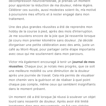
décompression neurovertébrale, je prenais un moment
pour apprécier la réduction de ma douleur, même légère.
Célébrer ces succès, aussi modestes soient-ils, m’a motivé
à poursuivre mes efforts et à rester engagé dans mon
traitement.
Une des plus grandes réussites a été de reprendre mon
hobby de la course à pied, après des mois d’interruption.
Je me souviens encore de la joie que j’ai ressentie lorsque
j’ai couru mon premier kilomètre sans douleur. J’ai décidé
d’organiser une petite célébration avec des amis, juste un
café au Mont-Royal, pour partager cette étape importante
avec ceux qui me soutiennent dans mon parcours.
Victor m’a également encouragé à tenir un
journal de mes
réussites
. Chaque jour, je notais mes progrès, que ce soit
une meilleure mobilité ou une diminution de la douleur
après une journée de travail. Cela m’a permis de visualiser
mon chemin vers la guérison et de réaliser à quel point
chaque pas compte, même ceux qui semblent insignifiants
dans le moment présent.
Un moment clé a été lorsque j’ai réussi à soulever un objet
lourd sans ressentir de douleur. Après avoir été limité
longtemps dans mes mouvements, ce fut une victoire