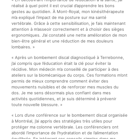
réalisé à quel point il est crucial d’apprendre les bons
gestes au quotidien. À Mont-Royal, mon kinésithérapeute
m’a expliqué l’impact de ma posture sur ma santé
vertébrale. Grâce à cette sensibilisation, je fais maintenant
attention à m’asseoir correctement et à choisir des sièges
ergonomiques. J’ai constaté une nette amélioration de mon
bien-être général et une réduction de mes douleurs
lombaires. »
« Après un bombement discal diagnostiqué à Terrebonne,
j’ai compris que l’éducation était la clé pour éviter la
récidive. Mon médecin m’a conseillé de participer à des
ateliers sur la biomécanique du corps. Ces formations m’ont
permis de mieux comprendre comment éviter des
mouvements nuisibles et de renforcer mes muscles du
dos. Je me sens désormais plus confiant dans mes
activités quotidiennes, et je suis déterminé à prévenir
toute nouvelle blessure. »
« Lors d’une conférence sur le bombement discal organisée
à Montréal, j’ai appris des stratégies très utiles pour
protéger ma colonne vertébrale. Les conférenciers ont
abordé l’importance de l’hydratation et de l’alimentation
équilibrée. En intégrant ces conseils simples dans ma