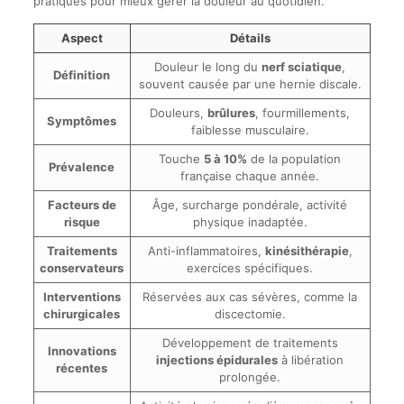
pratiques pour mieux gérer la douleur au quotidien.
Aspect
Détails
Douleur le long du
nerf sciatique
,
Définition
souvent causée par une hernie discale.
Douleurs,
brûlures
, fourmillements,
Symptômes
faiblesse musculaire.
Touche
5 à 10%
de la population
Prévalence
française chaque année.
Facteurs de
Âge, surcharge pondérale, activité
risque
physique inadaptée.
Traitements
Anti-inflammatoires,
kinésithérapie
,
conservateurs
exercices spécifiques.
Interventions
Réservées aux cas sévères, comme la
chirurgicales
discectomie.
Développement de traitements
Innovations
injections épidurales
à libération
récentes
prolongée.