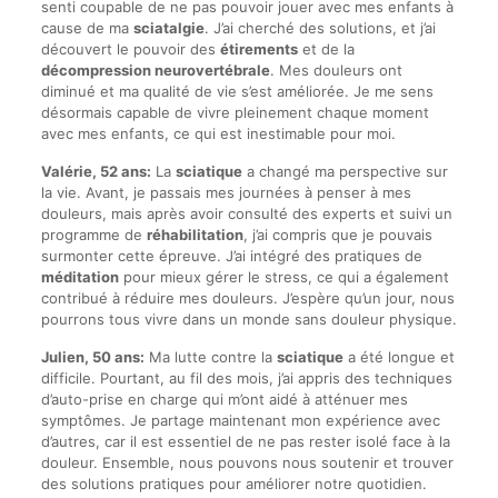
senti coupable de ne pas pouvoir jouer avec mes enfants à
cause de ma
sciatalgie
. J’ai cherché des solutions, et j’ai
découvert le pouvoir des
étirements
et de la
décompression neurovertébrale
. Mes douleurs ont
diminué et ma qualité de vie s’est améliorée. Je me sens
désormais capable de vivre pleinement chaque moment
avec mes enfants, ce qui est inestimable pour moi.
Valérie, 52 ans:
La
sciatique
a changé ma perspective sur
la vie. Avant, je passais mes journées à penser à mes
douleurs, mais après avoir consulté des experts et suivi un
programme de
réhabilitation
, j’ai compris que je pouvais
surmonter cette épreuve. J’ai intégré des pratiques de
méditation
pour mieux gérer le stress, ce qui a également
contribué à réduire mes douleurs. J’espère qu’un jour, nous
pourrons tous vivre dans un monde sans douleur physique.
Julien, 50 ans:
Ma lutte contre la
sciatique
a été longue et
difficile. Pourtant, au fil des mois, j’ai appris des techniques
d’auto-prise en charge qui m’ont aidé à atténuer mes
symptômes. Je partage maintenant mon expérience avec
d’autres, car il est essentiel de ne pas rester isolé face à la
douleur. Ensemble, nous pouvons nous soutenir et trouver
des solutions pratiques pour améliorer notre quotidien.