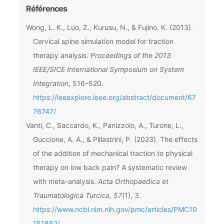
Références
Wong, L. K., Luo, Z., Kurusu, N., & Fujino, K. (2013).
Cervical spine simulation model for traction
therapy analysis.
Proceedings of the 2013
IEEE/SICE International Symposium on System
Integration
, 516–520.
https://ieeexplore.ieee.org/abstract/document/67
76747/
Vanti, C., Saccardo, K., Panizzolo, A., Turone, L.,
Guccione, A. A., & Pillastrini, P. (2023). The effects
of the addition of mechanical traction to physical
therapy on low back pain? A systematic review
with meta-analysis.
Acta Orthopaedica et
Traumatologica Turcica
,
57
(1), 3.
https://www.ncbi.nlm.nih.gov/pmc/articles/PMC10
151852/