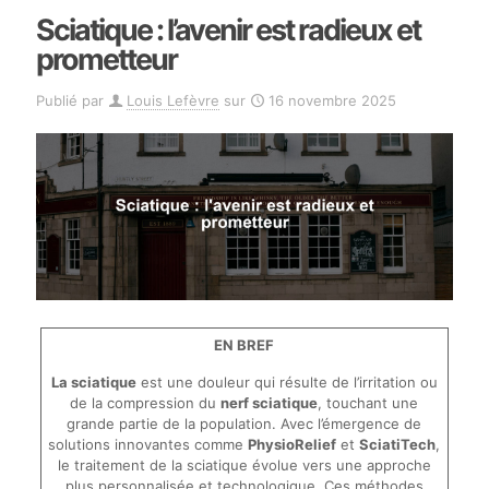
Sciatique : l’avenir est radieux et
prometteur
Publié par
Louis Lefèvre
sur
16 novembre 2025
EN BREF
La sciatique
est une douleur qui résulte de l’irritation ou
de la compression du
nerf sciatique
, touchant une
grande partie de la population. Avec l’émergence de
solutions innovantes comme
PhysioRelief
et
SciatiTech
,
le traitement de la sciatique évolue vers une approche
plus personnalisée et technologique. Ces méthodes