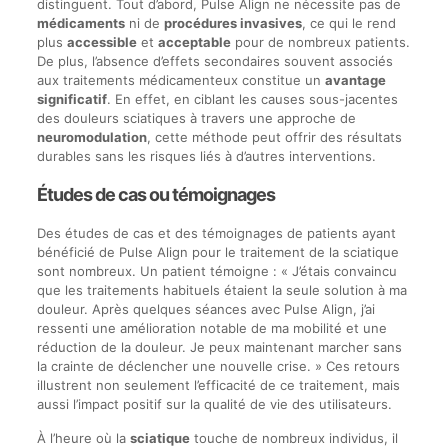
distinguent. Tout d’abord, Pulse Align ne nécessite pas de
médicaments
ni de
procédures invasives
, ce qui le rend
plus
accessible
et
acceptable
pour de nombreux patients.
De plus, l’absence d’effets secondaires souvent associés
aux traitements médicamenteux constitue un
avantage
significatif
. En effet, en ciblant les causes sous-jacentes
des douleurs sciatiques à travers une approche de
neuromodulation
, cette méthode peut offrir des résultats
durables sans les risques liés à d’autres interventions.
Études de cas ou témoignages
Des études de cas et des témoignages de patients ayant
bénéficié de Pulse Align pour le traitement de la sciatique
sont nombreux. Un patient témoigne : « J’étais convaincu
que les traitements habituels étaient la seule solution à ma
douleur. Après quelques séances avec Pulse Align, j’ai
ressenti une amélioration notable de ma mobilité et une
réduction de la douleur. Je peux maintenant marcher sans
la crainte de déclencher une nouvelle crise. » Ces retours
illustrent non seulement l’efficacité de ce traitement, mais
aussi l’impact positif sur la qualité de vie des utilisateurs.
À l’heure où la
sciatique
touche de nombreux individus, il