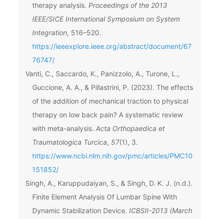
therapy analysis.
Proceedings of the 2013
IEEE/SICE International Symposium on System
Integration
, 516–520.
https://ieeexplore.ieee.org/abstract/document/67
76747/
Vanti, C., Saccardo, K., Panizzolo, A., Turone, L.,
Guccione, A. A., & Pillastrini, P. (2023). The effects
of the addition of mechanical traction to physical
therapy on low back pain? A systematic review
with meta-analysis.
Acta Orthopaedica et
Traumatologica Turcica
,
57
(1), 3.
https://www.ncbi.nlm.nih.gov/pmc/articles/PMC10
151852/
Singh, A., Karuppudaiyan, S., & Singh, D. K. J. (n.d.).
Finite Element Analysis Of Lumbar Spine With
Dynamic Stabilization Device.
ICBSII-2013 (March