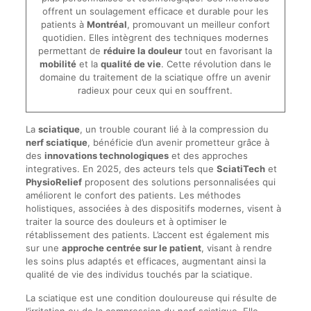
offrent un soulagement efficace et durable pour les
patients à
Montréal
, promouvant un meilleur confort
quotidien. Elles intègrent des techniques modernes
permettant de
réduire la douleur
tout en favorisant la
mobilité
et la
qualité de vie
. Cette révolution dans le
domaine du traitement de la sciatique offre un avenir
radieux pour ceux qui en souffrent.
La
sciatique
, un trouble courant lié à la compression du
nerf sciatique
, bénéficie d’un avenir prometteur grâce à
des
innovations technologiques
et des approches
integratives. En 2025, des acteurs tels que
SciatiTech
et
PhysioRelief
proposent des solutions personnalisées qui
améliorent le confort des patients. Les méthodes
holistiques, associées à des dispositifs modernes, visent à
traiter la source des douleurs et à optimiser le
rétablissement des patients. L’accent est également mis
sur une
approche centrée sur le patient
, visant à rendre
les soins plus adaptés et efficaces, augmentant ainsi la
qualité de vie des individus touchés par la sciatique.
La sciatique est une condition douloureuse qui résulte de
l’irritation ou de la compression du nerf sciatique. Elle