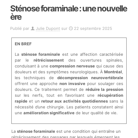
Sténose foraminale : une nouvelle
ère
Publié par
Julie Dupont
sur
22 septembre 2025
EN BREF
La
sténose foraminale
est une affection caractérisée
par le
rétrécissement
des ouvertures spinales,
conduisant à une
compression nerveuse
qui cause des
douleurs et des symptômes neurologiques. À
Montréal
,
les techniques de
décompression neurovertébrale
offrent une approche
non invasive
pour soulager ces
douleurs. Ce traitement permet de
réduire la pression
sur les nerfs, tout en favorisant une
récupération
rapide
et un
retour aux activités quotidiennes
sans la
nécessité d’une chirurgie. Les patients constatent ainsi
une
amélioration significative
de leur qualité de vie.
La
sténose foraminale
est une condition qui entraîne un
rétrécissement des passages par lesquels émergent les