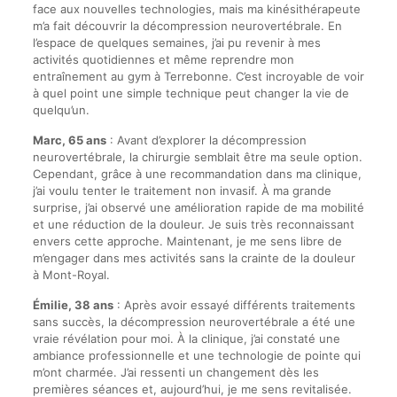
face aux nouvelles technologies, mais ma kinésithérapeute
m’a fait découvrir la décompression neurovertébrale. En
l’espace de quelques semaines, j’ai pu revenir à mes
activités quotidiennes et même reprendre mon
entraînement au gym à Terrebonne. C’est incroyable de voir
à quel point une simple technique peut changer la vie de
quelqu’un.
Marc, 65 ans
: Avant d’explorer la décompression
neurovertébrale, la chirurgie semblait être ma seule option.
Cependant, grâce à une recommandation dans ma clinique,
j’ai voulu tenter le traitement non invasif. À ma grande
surprise, j’ai observé une amélioration rapide de ma mobilité
et une réduction de la douleur. Je suis très reconnaissant
envers cette approche. Maintenant, je me sens libre de
m’engager dans mes activités sans la crainte de la douleur
à Mont-Royal.
Émilie, 38 ans
: Après avoir essayé différents traitements
sans succès, la décompression neurovertébrale a été une
vraie révélation pour moi. À la clinique, j’ai constaté une
ambiance professionnelle et une technologie de pointe qui
m’ont charmée. J’ai ressenti un changement dès les
premières séances et, aujourd’hui, je me sens revitalisée.