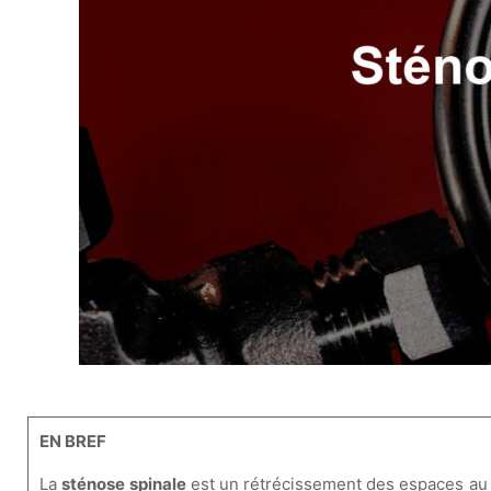
EN BREF
La
sténose spinale
est un rétrécissement des espaces au s