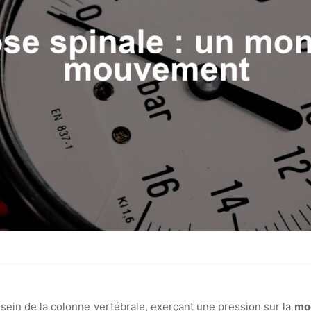
ein de la colonne vertébrale, exerçant une pression sur la
moe