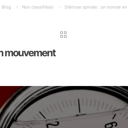
Blog
Non classifié(e)
Sténose spinale : un monde e
 en mouvement