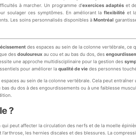
fficultés à marcher. Un programme d’
exercices adaptés
et de
ur soulager ces symptômes. En améliorant la
flexibilité
et l
ients. Les soins personnalisés disponibles à
Montréal
garantisse
récissement
des espaces au sein de la colonne vertébrale, ce q
 que des
douloureux
au cou et au bas du dos, des
engourdisse
ssite une approche multidisciplinaire pour la gestion des
sym
ssentiels pour améliorer la
qualité de vie
des personnes touchée
spaces au sein de la colonne vertébrale. Cela peut entraîner un
u bas du dos à des engourdissements ou à une faiblesse muscula
ition.
le ?
 qui peut affecter la circulation des nerfs et de la moelle épin
t l’arthrose, les hernies discales et des blessures. La compre