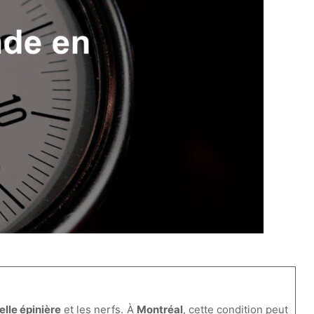
lle épinière
et les nerfs. À
Montréal
, cette condition peut