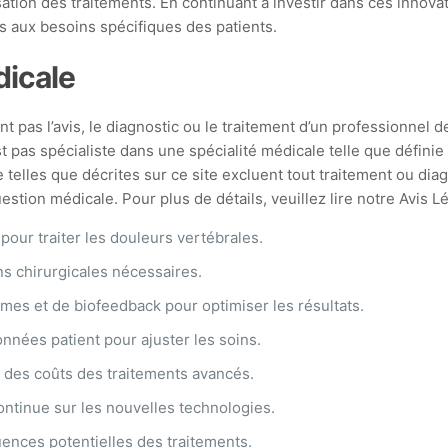
tion des traitements. En continuant à investir dans ces innovati
s aux besoins spécifiques des patients.
dicale
t pas l’avis, le diagnostic ou le traitement d’un professionnel d
st pas spécialiste dans une spécialité médicale telle que défin
 telles que décrites sur ce site excluent tout traitement ou di
stion médicale. Pour plus de détails, veuillez lire notre Avis L
our traiter les douleurs vertébrales.
ns chirurgicales nécessaires.
thmes et de biofeedback pour optimiser les résultats.
nnées patient pour ajuster les soins.
ge des coûts des traitements avancés.
ontinue sur les nouvelles technologies.
ences potentielles des traitements.