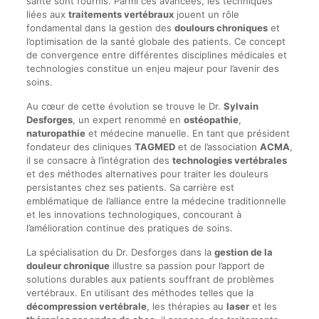
santé sont fournis. Parmi ces avancées, les techniques
liées aux
traitements vertébraux
jouent un rôle
fondamental dans la gestion des
doulours chroniques
et
l’optimisation de la santé globale des patients. Ce concept
de convergence entre différentes disciplines médicales et
technologies constitue un enjeu majeur pour l’avenir des
soins.
Au cœur de cette évolution se trouve le Dr.
Sylvain
Desforges
, un expert renommé en
ostéopathie
,
naturopathie
et médecine manuelle. En tant que président
fondateur des cliniques
TAGMED
et de l’association
ACMA
,
il se consacre à l’intégration des
technologies vertébrales
et des méthodes alternatives pour traiter les douleurs
persistantes chez ses patients. Sa carrière est
emblématique de l’alliance entre la médecine traditionnelle
et les innovations technologiques, concourant à
l’amélioration continue des pratiques de soins.
La spécialisation du Dr. Desforges dans la
gestion de la
douleur chronique
illustre sa passion pour l’apport de
solutions durables aux patients souffrant de problèmes
vertébraux. En utilisant des méthodes telles que la
décompression vertébrale
, les thérapies au
laser
et les