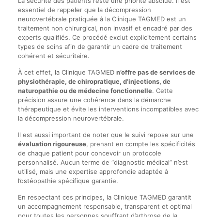
La sécurité des patients reste une priorité absolue. Il est
essentiel de rappeler que la décompression
neurovertébrale pratiquée à la Clinique TAGMED est un
traitement non chirurgical, non invasif et encadré par des
experts qualifiés. Ce procédé exclut explicitement certains
types de soins afin de garantir un cadre de traitement
cohérent et sécuritaire.
À cet effet, la Clinique TAGMED
n’offre pas de services de
physiothérapie, de chiropratique, d’injections, de
naturopathie ou de médecine fonctionnelle
. Cette
précision assure une cohérence dans la démarche
thérapeutique et évite les interventions incompatibles avec
la décompression neurovertébrale.
Il est aussi important de noter que le suivi repose sur une
évaluation rigoureuse
, prenant en compte les spécificités
de chaque patient pour concevoir un protocole
personnalisé. Aucun terme de “diagnostic médical” n’est
utilisé, mais une expertise approfondie adaptée à
l’ostéopathie spécifique garantie.
En respectant ces principes, la Clinique TAGMED garantit
un accompagnement responsable, transparent et optimal
pour toutes les personnes souffrant d’arthrose de la