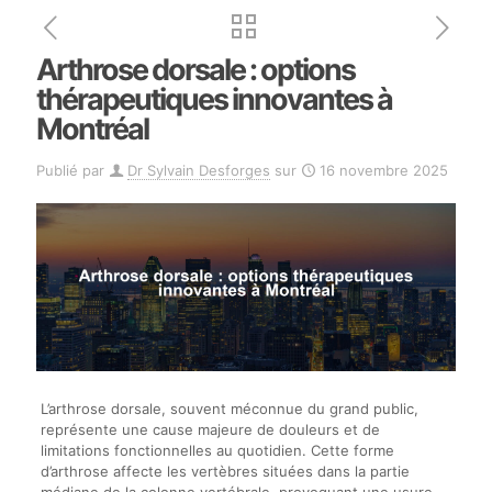
Arthrose dorsale : options
thérapeutiques innovantes à
Montréal
Publié par
Dr Sylvain Desforges
sur
16 novembre 2025
L’arthrose dorsale, souvent méconnue du grand public,
représente une cause majeure de douleurs et de
limitations fonctionnelles au quotidien. Cette forme
d’arthrose affecte les vertèbres situées dans la partie
médiane de la colonne vertébrale, provoquant une usure