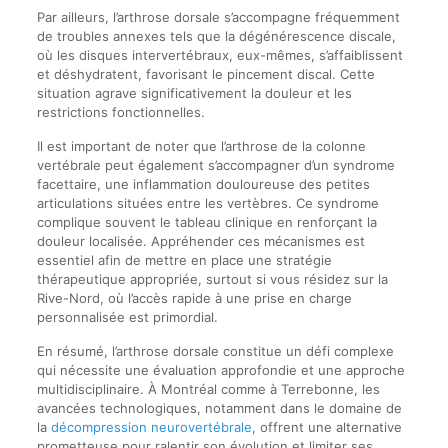
Par ailleurs, l’arthrose dorsale s’accompagne fréquemment
de troubles annexes tels que la dégénérescence discale,
où les disques intervertébraux, eux-mêmes, s’affaiblissent
et déshydratent, favorisant le pincement discal. Cette
situation agrave significativement la douleur et les
restrictions fonctionnelles.
Il est important de noter que l’arthrose de la colonne
vertébrale peut également s’accompagner d’un syndrome
facettaire, une inflammation douloureuse des petites
articulations situées entre les vertèbres. Ce syndrome
complique souvent le tableau clinique en renforçant la
douleur localisée. Appréhender ces mécanismes est
essentiel afin de mettre en place une stratégie
thérapeutique appropriée, surtout si vous résidez sur la
Rive-Nord, où l’accès rapide à une prise en charge
personnalisée est primordial.
En résumé, l’arthrose dorsale constitue un défi complexe
qui nécessite une évaluation approfondie et une approche
multidisciplinaire. À Montréal comme à Terrebonne, les
avancées technologiques, notamment dans le domaine de
la
décompression neurovertébrale
, offrent une alternative
prometteuse pour ralentir son évolution et limiter ses