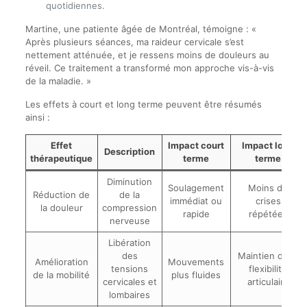
quotidiennes.
Martine, une patiente âgée de Montréal, témoigne : «
Après plusieurs séances, ma raideur cervicale s’est
nettement atténuée, et je ressens moins de douleurs au
réveil. Ce traitement a transformé mon approche vis-à-vis
de la maladie. »
Les effets à court et long terme peuvent être résumés
ainsi :
Effet
Impact court
Impact long
Description
thérapeutique
terme
terme
Diminution
Soulagement
Moins de
Réduction de
de la
immédiat ou
crises
la douleur
compression
rapide
répétées
nerveuse
Libération
des
Maintien de la
Amélioration
Mouvements
tensions
flexibilité
de la mobilité
plus fluides
cervicales et
articulaire
lombaires