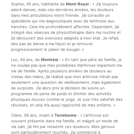
Sophie, 45 ans, habitante de
Mont-Royal
: « J’ai toujours
adoré danser, mais ces dernières années, les douleurs
dans mes articulations m’ont freinée. J’ai consulté un
spécialiste qui m’a diagnostiquée avec de l’arthrose aux
hanches. Cela m’a profondément affectée. Cependant, j’ai
intégré des séances de physiothérapie dans ma routine et
j’ai découvert des exercices adaptés à mon état. Je refais
des pas de danse à ma façon et je retrouve
progressivement le plaisir de bouger. »
Luc, 44 ans, de
Montréal
: « En tant que père de famille, je
ne voulais pas que mes problèmes d’arthrose impactent ma
vie de famille. Après plusieurs années de douleurs au
niveau des mains, j’ai réalisé que mon arthrose n’était pas
seulement une question de vieillissement, mais également
de surpoids. J’ai alors pris la décision de suivre un
programme de perte de poids et d’initier des activités
physiques douces comme le yoga. Je suis très satisfait des
résultats, et cela m’a aussi rapproché de mes enfants. »
Claire, 58 ans, vivant à
Terrebonne
: « L’arthrose est
souvent présente dans ma famille, et malgré un mode de
vie sain, j’ai fini par ressentir ces douleurs. Mes genoux
sont particulièrement touchés. J’ai commencé à