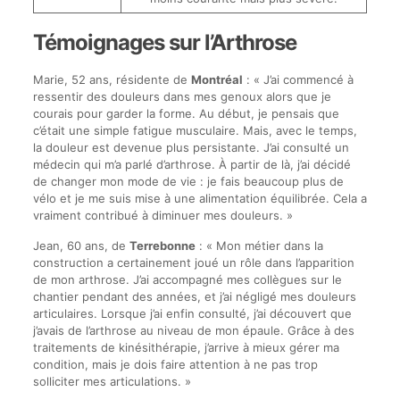
Témoignages sur l’Arthrose
Marie, 52 ans, résidente de
Montréal
: « J’ai commencé à
ressentir des douleurs dans mes genoux alors que je
courais pour garder la forme. Au début, je pensais que
c’était une simple fatigue musculaire. Mais, avec le temps,
la douleur est devenue plus persistante. J’ai consulté un
médecin qui m’a parlé d’arthrose. À partir de là, j’ai décidé
de changer mon mode de vie : je fais beaucoup plus de
vélo et je me suis mise à une alimentation équilibrée. Cela a
vraiment contribué à diminuer mes douleurs. »
Jean, 60 ans, de
Terrebonne
: « Mon métier dans la
construction a certainement joué un rôle dans l’apparition
de mon arthrose. J’ai accompagné mes collègues sur le
chantier pendant des années, et j’ai négligé mes douleurs
articulaires. Lorsque j’ai enfin consulté, j’ai découvert que
j’avais de l’arthrose au niveau de mon épaule. Grâce à des
traitements de kinésithérapie, j’arrive à mieux gérer ma
condition, mais je dois faire attention à ne pas trop
solliciter mes articulations. »