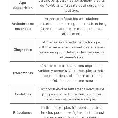
L’arthrose apparaît généralement à partir
Âge
de 40-50 ans, l’arthrite peut survenir à
d’apparition
tout âge.
Arthrose affecte les articulations
Articulations
portantes comme les genoux et hanches,
touchées
l’arthrite peut toucher n’importe quelle
articulation.
Arthrose se détecte par radiologie,
arthrite nécessite souvent des analyses
Diagnostic
sanguines pour détecter les marqueurs
inflammatoires.
Arthrose se traite par des approches
variées y compris kinésithérapie; arthrite
Traitements
nécessite des anti-inflammatoires et
parfois immunosuppresseurs.
L’arthrose évolue lentement avec usure
Évolution
progressive, l’arthrite peut avoir des
poussées et rémissions aigües.
L’arthrose est plus fréquente, surtout
Prévalence
chez les personnes âgées; l’arthrite est
moins courante mais plus sévère.