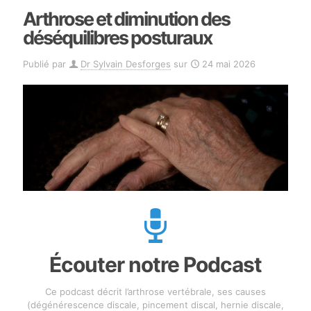
Arthrose et diminution des
déséquilibres posturaux
Publié par
Dr Sylvain Desforges
sur
24 mai 2026
Écouter notre Podcast
Ce podcast décrit l’arthrose vertébrale, ses causes
(dégénérescence discale, pincement discal, hernie discale,