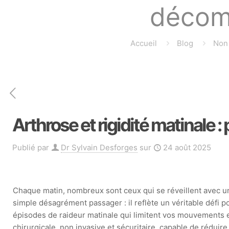
décomp
Accueil
Blog
Non 
Arthrose et rigidité matinale :
Publié par
Dr Sylvain Desforges
sur
24 août 2025
Chaque matin, nombreux sont ceux qui se réveillent avec un
simple désagrément passager : il reflète un véritable défi po
épisodes de raideur matinale qui limitent vos mouvements e
chirurgicale, non invasive et sécuritaire, capable de rédu