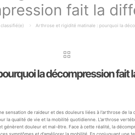
ression fait la dif
classifié(e)
Arthrose et rigidité matinale : pourquoi la déc
 pourquoi la décompression fait l
e sensation de raideur et des douleurs liées à l’arthrose de l
ur la qualité de vie et la mobilité quotidienne. L’arthrose verté
t génèrent douleur et mal-être. Face à cette réalité, la déco
ire ces symptômes et d’améliorer la mobilité. En conjuguant une