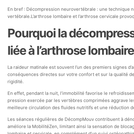
En bref : Décompression neurovertébrale : une technique non
vertébrale.L’arthrose lombaire et l’arthrose cervicale provo
Pourquoi la décompressi
liée à l’arthrose lombair
La raideur matinale est souvent l’un des premiers signes d’ar
conséquences directes sur votre confort et sur la qualité 
rigidité.
En effet, pendant la nuit, l’immobilité favorise le refroidisse
pression exercée par les vertèbres comprimées aggrave les
meilleure circulation des fluides nutritifs et une réduction 
Les séances régulières de DécompMouv contribuent à dénoue
améliore la MobilitéZen, limitant ainsi la sensation de blo
lombaire et cervicale, en complément d’un suivi ostéopathi