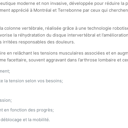
tique moderne et non invasive, développée pour réduire la pres
rement apprécié à Montréal et Terrebonne par ceux qui cherchen
 la colonne vertébrale, réalisée grâce à une technologie robotis
rise la réhydratation du disque intervertébral et l’amélioration 
s irritées responsables des douleurs.
ulaire en relâchant les tensions musculaires associées et en aug
 facettaire, souvent aggravant dans l’arthrose lombaire et cer
ement;
te la tension selon vos besoins;
ssion;
t en fonction des progrès;
 déblocage et la mobilité.