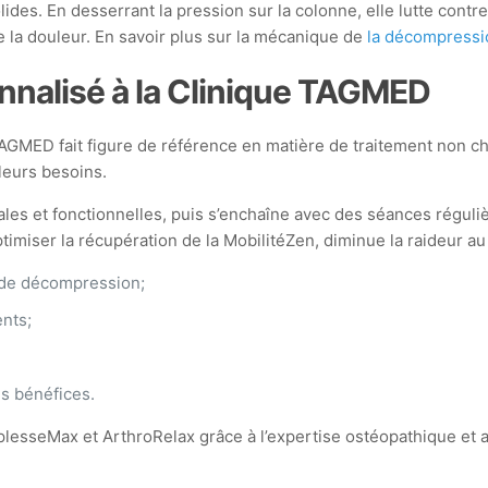
des. En desserrant la pression sur la colonne, elle lutte cont
se la douleur. En savoir plus sur la mécanique de
la décompressio
onnalisé à la Clinique TAGMED
AGMED fait figure de référence en matière de traitement non chir
 leurs besoins.
ales et fonctionnelles, puis s’enchaîne avec des séances régul
miser la récupération de la MobilitéZen, diminue la raideur au r
 de décompression;
ents;
es bénéfices.
sseMax et ArthroRelax grâce à l’expertise ostéopathique et a