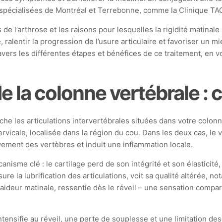
es spécialisées de Montréal et Terrebonne, comme la Clinique T
e l’arthrose et les raisons pour lesquelles la rigidité matinal
ralentir la progression de l’usure articulaire et favoriser un m
ravers les différentes étapes et bénéfices de ce traitement, en 
e la colonne vertébrale : 
uche les articulations intervertébrales situées dans votre colon
 cervicale, localisée dans la région du cou. Dans les deux cas, l
vement des vertèbres et induit une inflammation locale.
me clé : le cartilage perd de son intégrité et son élasticité, 
re la lubrification des articulations, voit sa qualité altérée, n
aideur matinale, ressentie dès le réveil – une sensation compara
ntensifie au réveil, une perte de souplesse et une limitation 