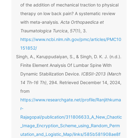
of the addition of mechanical traction to physical
therapy on low back pain? A systematic review
with meta-analysis.
Acta Orthopaedica et
Traumatologica Turcica
,
57
(1), 3.
https://www.ncbi.nlm.nih.gov/pmc/articles/PMC10
151852/
Singh, A., Karuppudaiyan, S., & Singh, D. K. J. (n.d.).
Finite Element Analysis Of Lumbar Spine With
Dynamic Stabilization Device.
ICBSII-2013 (March
14 Th-16 Th)
, 294. Retrieved December 14, 2024,
from
https://www.researchgate.net/profile/Ranjithkuma
r-
Rajagopal/publication/311806633_A_New_Chaotic
_Image_Encryption_Scheme_using_Random_Perm
utation_and_Logistic_Map/links/585b581908ae8f