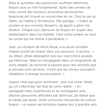
Dans le quotidien des personnes souffrant d’arthrose,
l’espoir joue un rôle fondamental. Après des années de
lutte contre des douleurs articulaires persistantes,
beaucoup ont trouvé un nouvel élan de vie. C’est le cas de
Claire, qui habite à Terreboune. Elle partage : « Grâce au
soutien et aux conseils d’experts, j’ai appris à gérer ma
douleur. Chaque jour, j’éprouve de l’espoir en voyant des
améliorations dans ma mobilité. C’est cette lumière au bout
du tunnel qui me motive à persévérer. »
Jean, un résident de Mont-Royal, a lui aussi constaté
l’impact positif de l’espoir dans son parcours. Il raconte : «
Au début, j’étais désespéré face aux restrictions posées
par l’arthrose. Mais en m’engageant dans un programme de
soins adapté, j’ai retrouvé la passion pour des activités que
je pensais avoir perdues. Croire que les choses pouvaient
s’améliorer a changé ma perception. »
L’espoir n’est pas qu’un sentiment, c’est une force. Marie,
qui vit à Montréal, fait état de cette réalité : « En
partageant mes expériences et en échangeant avec
d’autres personnes affectées par l’arthrose, j’ai réalisé que
je n’étais pas seule. Cette connexion m’a permis de cultiver
l’espoir – un espoir qui m’inspire chaque jour à prendre soin