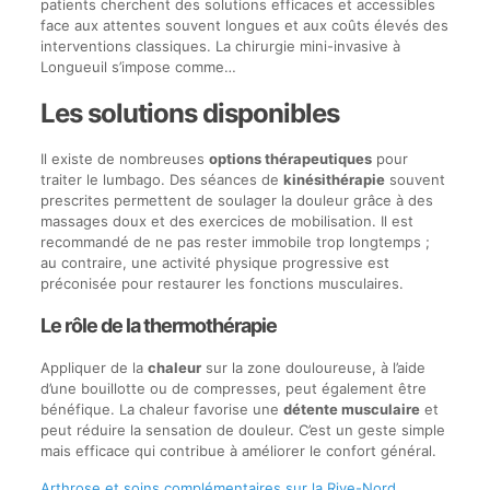
patients cherchent des solutions efficaces et accessibles
face aux attentes souvent longues et aux coûts élevés des
interventions classiques. La chirurgie mini-invasive à
Longueuil s’impose comme…
Les solutions disponibles
Il existe de nombreuses
options thérapeutiques
pour
traiter le lumbago. Des séances de
kinésithérapie
souvent
prescrites permettent de soulager la douleur grâce à des
massages doux et des exercices de mobilisation. Il est
recommandé de ne pas rester immobile trop longtemps ;
au contraire, une activité physique progressive est
préconisée pour restaurer les fonctions musculaires.
Le rôle de la thermothérapie
Appliquer de la
chaleur
sur la zone douloureuse, à l’aide
d’une bouillotte ou de compresses, peut également être
bénéfique. La chaleur favorise une
détente musculaire
et
peut réduire la sensation de douleur. C’est un geste simple
mais efficace qui contribue à améliorer le confort général.
Arthrose et soins complémentaires sur la Rive-Nord