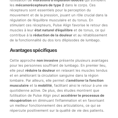
l’utilisation de
vibrations d’impulsion douces
qui stimulent
les
mécanorécepteurs de type 2
dans le corps. Ces
récepteurs sont essentiels pour la perception du
mouvement et de la pression, jouant un rôle crucial dans la
régulation de l’équilibre musculaire et du tonus. En
stimulant ces récepteurs, Pulse Align favorise le retour des
muscles à leur
état naturel d’équilibre
et de tonus, ce qui
contribue à la
réduction de la douleur
et au rétablissement
de la fonctionnalité du dos lors d’épisodes de lumbago.
Avantages spécifiques
Cette approche
non invasive
présente plusieurs avantages
pour les personnes souffrant de lumbago. En premier lieu,
elle peut
réduire la douleur
en relaxant les muscles tendus
et en améliorant la circulation sanguine dans la région
lombaire. Par ailleurs, elle permet d’
améliorer la fonction
musculaire
et la
mobilité
, facilitant ainsi le retour à une vie
quotidienne active. De plus, des études montrent que
l’utilisation de Pulse Align peut
accélérer le processus de
récupération
en diminuant l’inflammation et en favorisant
un meilleur fonctionnement des articulations, ce qui se
répercute positivement sur la qualité de vie des patients.