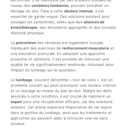
personnes. Il se manifeste par des douleurs brutales au
niveau des
vertèbres lombaires
, pouvant entraîner un
blocage du dos. Face à cette
douleur intense
, il est
essentiel de garder espoir. Des solutions existent pour
soulager les symptômes, telles que des
séances de
kinésithérapie
, des étirements appropriés et des conseils
d’activité physique.
La
prévention
des récidives est également cruciale,
impliquant des exercices de
renforcement musculaire
et
une éducation posturale. En adoptant une approche
proactive et optimiste, il est possible de retrouver une
qualité de vie significativement améliorée, réduisant ainsi
l’impact du lumbago sur le quotidien.
Le
lumbago
, souvent dénommé « tour de reins », est un
problème courant qui peut provoquer une douleur intense
et un blocage au niveau du bas du dos. Malgré les défis
associés à cette condition, il est crucial de maintenir un
espoir
pour une récupération efficace, car des solutions
existent. Cet article explorera l’importance de cet espoir
dans la gestion du lumbago, ainsi que les traitements et
approches qui peuvent aider à retrouver une vie sans
douleur.