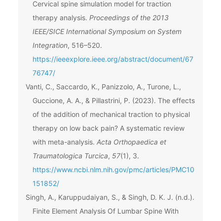
Cervical spine simulation model for traction
therapy analysis.
Proceedings of the 2013
IEEE/SICE International Symposium on System
Integration
, 516–520.
https://ieeexplore.ieee.org/abstract/document/67
76747/
Vanti, C., Saccardo, K., Panizzolo, A., Turone, L.,
Guccione, A. A., & Pillastrini, P. (2023). The effects
of the addition of mechanical traction to physical
therapy on low back pain? A systematic review
with meta-analysis.
Acta Orthopaedica et
Traumatologica Turcica
,
57
(1), 3.
https://www.ncbi.nlm.nih.gov/pmc/articles/PMC10
151852/
Singh, A., Karuppudaiyan, S., & Singh, D. K. J. (n.d.).
Finite Element Analysis Of Lumbar Spine With