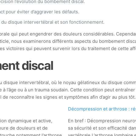
cision l’évolution du bombement discal.
ct pour éviter d’aggraver les défauts.
du disque intervertébral et son fonctionnement.
rale qui peut engendrer des douleurs considérables. Cependant,
ticle, nous examinerons différents aspects du bombement discal,
s victoires qui peuvent survenir lors du traitement de cette aff
nt discal
 disque intervertébral, où le noyau gélatineux du disque com
e à l’âge ou à un trauma soudain. Cette condition peut entraîne
l de reconnaître les signes et symptômes afin d’agir au plus tôt.
Décompression et arthrose : rés
ion dynamique et active,
En bref : Décompression neurov
eure de douleurs et de
sa sécurité et son efficacité da
i touche notamment l’arthrose
vertébrale.L’arthrose lombaire e