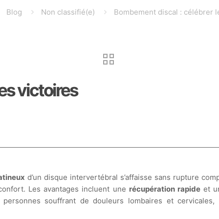
Blog
Non classifié(e)
Bombement discal : célébrer le
es victoires
atineux
d’un disque intervertébral s’affaisse sans rupture com
inconfort. Les avantages incluent une
récupération rapide
et 
personnes souffrant de douleurs lombaires et cervicales, 