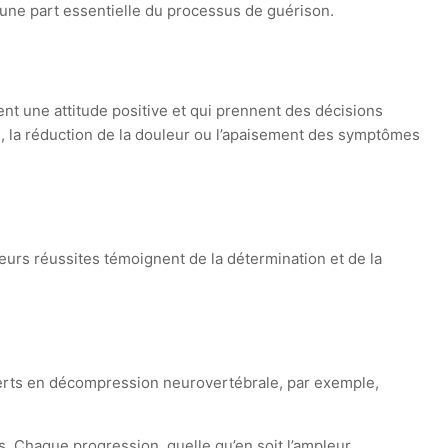
 une part essentielle du processus de guérison.
tent une attitude positive et qui prennent des décisions
té, la réduction de la douleur ou l’apaisement des symptômes
eurs réussites témoignent de la détermination et de la
xperts en décompression neurovertébrale, par exemple,
res. Chaque progression, quelle qu’en soit l’ampleur,