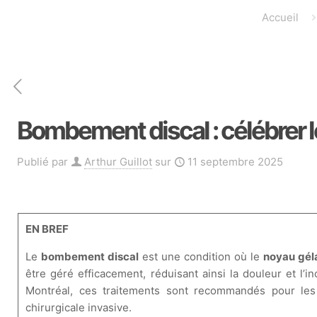
Accueil
Bombement discal : célébrer l
Publié par
Arthur Guillot
sur
11 septembre 2025
EN BREF
Le
bombement discal
est une condition où le
noyau gél
être géré efficacement, réduisant ainsi la douleur et l’
Montréal, ces traitements sont recommandés pour les 
chirurgicale invasive.