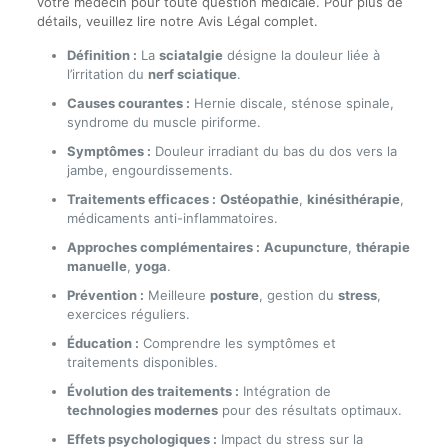
votre médecin pour toute question médicale. Pour plus de
détails, veuillez lire notre Avis Légal complet.
Définition :
La
sciatalgie
désigne la douleur liée à
l’irritation du
nerf sciatique
.
Causes courantes :
Hernie discale, sténose spinale,
syndrome du muscle piriforme.
Symptômes :
Douleur irradiant du bas du dos vers la
jambe, engourdissements.
Traitements efficaces :
Ostéopathie
,
kinésithérapie
,
médicaments anti-inflammatoires.
Approches complémentaires :
Acupuncture
,
thérapie
manuelle
,
yoga
.
Prévention :
Meilleure
posture
, gestion du
stress
,
exercices réguliers.
Éducation :
Comprendre les symptômes et
traitements disponibles.
Évolution des traitements :
Intégration de
technologies modernes
pour des résultats optimaux.
Effets psychologiques :
Impact du stress sur la