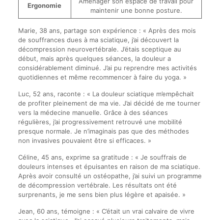
Aménager son espace de travail pour
Ergonomie
maintenir une bonne posture.
Marie, 38 ans, partage son expérience : « Après des mois
de souffrances dues à ma sciatique, j’ai découvert la
décompression neurovertébrale. J’étais sceptique au
début, mais après quelques séances, la douleur a
considérablement diminué. J’ai pu reprendre mes activités
quotidiennes et même recommencer à faire du yoga. »
Luc, 52 ans, raconte : « La douleur sciatique m’empêchait
de profiter pleinement de ma vie. J’ai décidé de me tourner
vers la médecine manuelle. Grâce à des séances
régulières, j’ai progressivement retrouvé une mobilité
presque normale. Je n’imaginais pas que des méthodes
non invasives pouvaient être si efficaces. »
Céline, 45 ans, exprime sa gratitude : « Je souffrais de
douleurs intenses et épuisantes en raison de ma sciatique.
Après avoir consulté un ostéopathe, j’ai suivi un programme
de décompression vertébrale. Les résultats ont été
surprenants, je me sens bien plus légère et apaisée. »
Jean, 60 ans, témoigne : « C’était un vrai calvaire de vivre