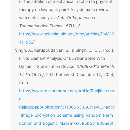
of the addition of mechanical traction to physical
therapy on low back pain? A systematic review
with meta-analysis.
Acta Orthopaedica et
Traumatologica Turcica
,
57
(1), 3.
https://www.ncbi.nlm.nih.gov/pmc/articles/PMC10
151852/
Singh, A., Karuppudaiyan, S., & Singh, D. K. J. (n.d.).
Finite Element Analysis Of Lumbar Spine With
Dynamic Stabilization Device.
ICBSII-2013 (March
14 Th-16 Th)
, 294. Retrieved December 14, 2024,
from
https://www.researchgate.net/profile/Ranjithkuma
r-
Rajagopal/publication/311806633_A_New_Chaotic
_Image_Encryption_Scheme_using_Random_Perm
utation_and_Logistic_Map/links/585b581908ae8f