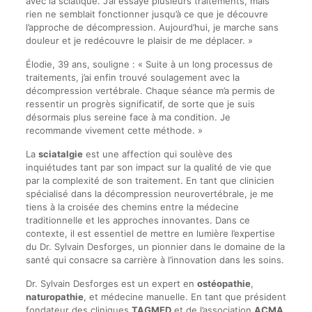
avec la sciatique. J’ai essayé plusieurs traitements, mais
rien ne semblait fonctionner jusqu’à ce que je découvre
l’approche de décompression. Aujourd’hui, je marche sans
douleur et je redécouvre le plaisir de me déplacer. »
Élodie, 39 ans, souligne : « Suite à un long processus de
traitements, j’ai enfin trouvé soulagement avec la
décompression vertébrale. Chaque séance m’a permis de
ressentir un progrès significatif, de sorte que je suis
désormais plus sereine face à ma condition. Je
recommande vivement cette méthode. »
La
sciatalgie
est une affection qui soulève des
inquiétudes tant par son impact sur la qualité de vie que
par la complexité de son traitement. En tant que clinicien
spécialisé dans la décompression neurovertébrale, je me
tiens à la croisée des chemins entre la médecine
traditionnelle et les approches innovantes. Dans ce
contexte, il est essentiel de mettre en lumière l’expertise
du Dr. Sylvain Desforges, un pionnier dans le domaine de la
santé qui consacre sa carrière à l’innovation dans les soins.
Dr. Sylvain Desforges est un expert en
ostéopathie
,
naturopathie
, et médecine manuelle. En tant que président
fondateur des cliniques
TAGMED
et de l’association
ACMA
,