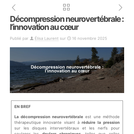
Décompression neurovertébrale :
l’innovation au cœur
Publié par
Élisa Laurent
sur
16 novembre 2025
EN BREF
La décompression neurovertébrale
est une méthode
thérapeutique innovante visant à
réduire la pression
sur les disques intervertébraux et les nerfs pour
soulager les
doulers chroniques
, telles que celles