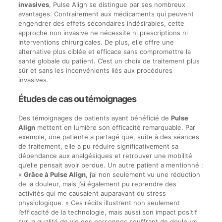
invasives
, Pulse Align se distingue par ses nombreux
avantages. Contrairement aux médicaments qui peuvent
engendrer des effets secondaires indésirables, cette
approche non invasive ne nécessite ni prescriptions ni
interventions chirurgicales. De plus, elle offre une
alternative plus ciblée et efficace sans compromettre la
santé globale du patient. C’est un choix de traitement plus
sûr et sans les inconvénients liés aux procédures
invasives.
Études de cas ou témoignages
Des témoignages de patients ayant bénéficié de
Pulse
Align
mettent en lumière son efficacité remarquable. Par
exemple, une patiente a partagé que, suite à des séances
de traitement, elle a pu réduire significativement sa
dépendance aux analgésiques et retrouver une mobilité
qu’elle pensait avoir perdue. Un autre patient a mentionné :
«
Grâce à Pulse Align
, j’ai non seulement vu une réduction
de la douleur, mais j’ai également pu reprendre des
activités qui me causaient auparavant du stress
physiologique. » Ces récits illustrent non seulement
l’efficacité de la technologie, mais aussi son impact positif
sur la qualité de vie des personnes souffrant de douleurs