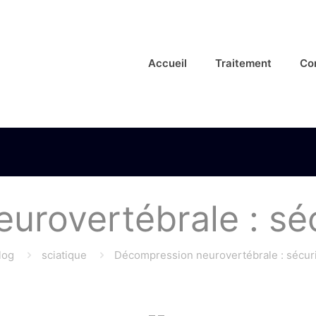
Accueil
Traitement
Co
rovertébrale : sécu
log
sciatique
Décompression neurovertébrale : sécurit