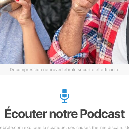
Decompression neurovertebrale securite et efficacite
Écouter notre Podcast
ale.com explique la sciatique, ses causes (hernie discale, st