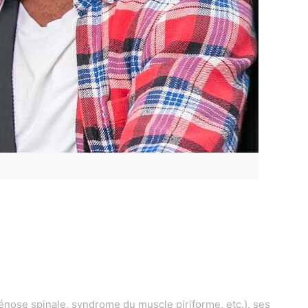
énose spinale, syndrome du muscle piriforme, etc.), ses