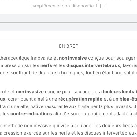
symptômes et son diagnostic. Il
[…]
EN BREF
thérapeutique innovante et
non invasive
conçue pour soulager 
 la pression sur les
nerfs
et les
disques intervertébraux
, favori
ients souffrant de douleurs chroniques, tout en étant une solut
ante et
non invasive
conçue pour soulager les
douleurs lombai
aux
, contribuant ainsi à une
récupération rapide
et à un
bien-êt
ffrant une alternative rassurante aux traitements plus invasifs
e les
contre-indications
afin d’assurer un traitement adapté à c
méthode non invasive qui vise à soulager les douleurs liées à
la pression exercée sur les nerfs et les disques intervertébraux