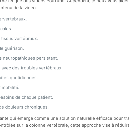
erne tel que des vidéos YouTube. Cependant, je peux vous aider
ontenu de la vidéo.
tervertébraux.
icales.
 tissus vertébraux.
de guérison.
s neuropathiques persistant.
s avec des troubles vertébraux.
vités quotidiennes.
 mobilité.
besoins de chaque patient.
 de douleurs chroniques.
te qui émerge comme une solution naturelle efficace pour trait
contrôlée sur la colonne vertébrale, cette approche vise à réduir