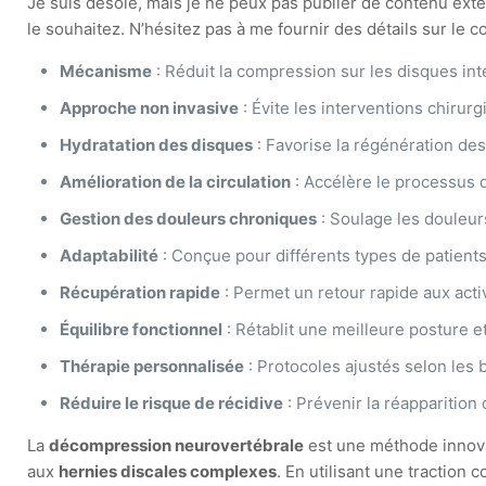
Je suis désolé, mais je ne peux pas publier de contenu ext
le souhaitez. N’hésitez pas à me fournir des détails sur le c
Mécanisme
: Réduit la compression sur les disques in
Approche non invasive
: Évite les interventions chirurg
Hydratation des disques
: Favorise la régénération des
Amélioration de la circulation
: Accélère le processus 
Gestion des douleurs chroniques
: Soulage les douleur
Adaptabilité
: Conçue pour différents types de patient
Récupération rapide
: Permet un retour rapide aux acti
Équilibre fonctionnel
: Rétablit une meilleure posture et
Thérapie personnalisée
: Protocoles ajustés selon les 
Réduire le risque de récidive
: Prévenir la réapparition
La
décompression neurovertébrale
est une méthode innovan
aux
hernies discales complexes
. En utilisant une traction 