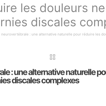
uire les douleurs 
ernies discales com
eurovertébrale : une alternative naturelle pour réduire les d
 : une alternative naturelle pou
nies discales complexes