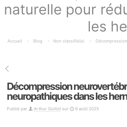
naturelle pour réd
les h
Accueil
Blog
Non classifié(e)
Décompression n
Décompression neurovertébrale
neuropathiques dans les her
Publié par
Arthur Guillot
sur
6 août 2025