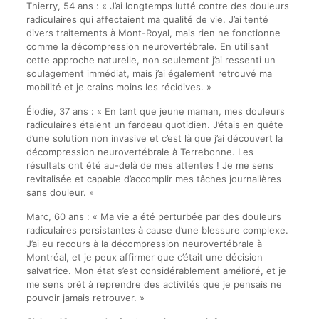
Thierry, 54 ans : « J’ai longtemps lutté contre des douleurs
radiculaires qui affectaient ma qualité de vie. J’ai tenté
divers traitements à Mont-Royal, mais rien ne fonctionne
comme la décompression neurovertébrale. En utilisant
cette approche naturelle, non seulement j’ai ressenti un
soulagement immédiat, mais j’ai également retrouvé ma
mobilité et je crains moins les récidives. »
Élodie, 37 ans : « En tant que jeune maman, mes douleurs
radiculaires étaient un fardeau quotidien. J’étais en quête
d’une solution non invasive et c’est là que j’ai découvert la
décompression neurovertébrale à Terrebonne. Les
résultats ont été au-delà de mes attentes ! Je me sens
revitalisée et capable d’accomplir mes tâches journalières
sans douleur. »
Marc, 60 ans : « Ma vie a été perturbée par des douleurs
radiculaires persistantes à cause d’une blessure complexe.
J’ai eu recours à la décompression neurovertébrale à
Montréal, et je peux affirmer que c’était une décision
salvatrice. Mon état s’est considérablement amélioré, et je
me sens prêt à reprendre des activités que je pensais ne
pouvoir jamais retrouver. »