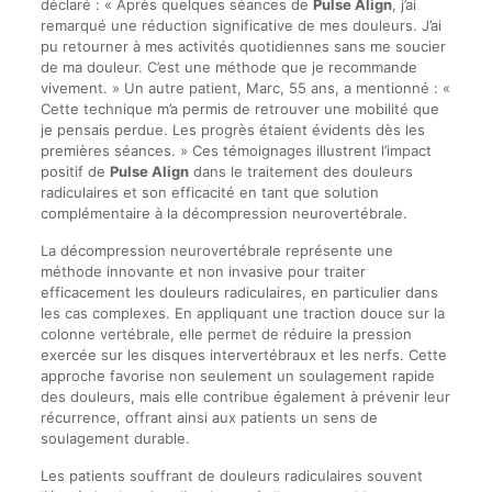
déclaré : « Après quelques séances de
Pulse Align
, j’ai
remarqué une réduction significative de mes douleurs. J’ai
pu retourner à mes activités quotidiennes sans me soucier
de ma douleur. C’est une méthode que je recommande
vivement. » Un autre patient, Marc, 55 ans, a mentionné : «
Cette technique m’a permis de retrouver une mobilité que
je pensais perdue. Les progrès étaient évidents dès les
premières séances. » Ces témoignages illustrent l’impact
positif de
Pulse Align
dans le traitement des douleurs
radiculaires et son efficacité en tant que solution
complémentaire à la décompression neurovertébrale.
La décompression neurovertébrale représente une
méthode innovante et non invasive pour traiter
efficacement les douleurs radiculaires, en particulier dans
les cas complexes. En appliquant une traction douce sur la
colonne vertébrale, elle permet de réduire la pression
exercée sur les disques intervertébraux et les nerfs. Cette
approche favorise non seulement un soulagement rapide
des douleurs, mais elle contribue également à prévenir leur
récurrence, offrant ainsi aux patients un sens de
soulagement durable.
Les patients souffrant de douleurs radiculaires souvent