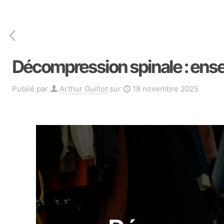
Décompression spinale : ense
Publié par
Arthur Guillot
sur
18 novembre 2025