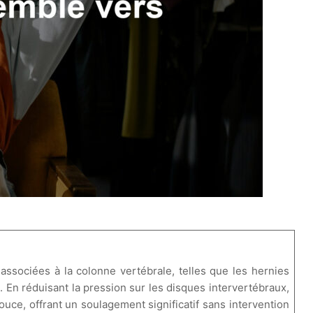
ssociées à la colonne vertébrale, telles que les hernies
. En réduisant la pression sur les disques intervertébraux,
ouce, offrant un soulagement significatif sans intervention