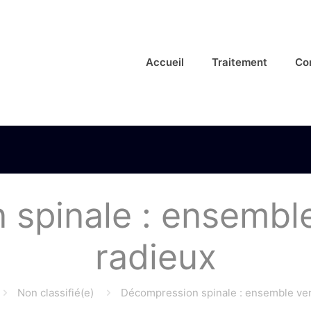
Accueil
Traitement
Co
spinale : ensemble
radieux
Non classifié(e)
Décompression spinale : ensemble ver