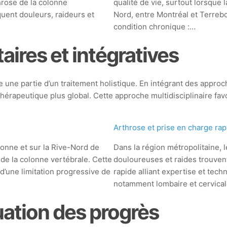
throse de la colonne
qualité de vie, surtout lorsque l
quent douleurs, raideurs et
Nord, entre Montréal et Terreb
condition chronique :…
res et intégratives
me une partie d’un traitement holistique. En intégrant des app
thérapeutique plus global. Cette approche multidisciplinaire fav
Arthrose et prise en charge rap
nne et sur la Rive-Nord de
Dans la région métropolitaine, l
 de la colonne vertébrale. Cette
douloureuses et raides trouven
d’une limitation progressive de
rapide alliant expertise et tech
notamment lombaire et cervica
uation des progrès