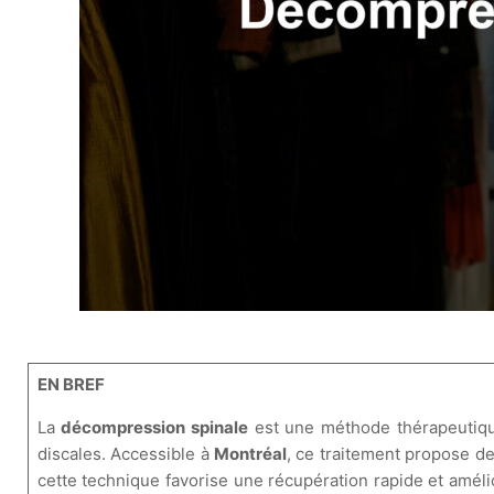
EN BREF
La
décompression spinale
est une méthode thérapeutique 
discales. Accessible à
Montréal
, ce traitement propose de
cette technique favorise une récupération rapide et amélio