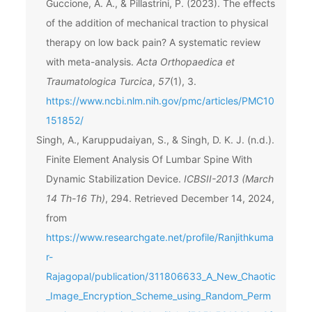
Guccione, A. A., & Pillastrini, P. (2023). The effects
of the addition of mechanical traction to physical
therapy on low back pain? A systematic review
with meta-analysis.
Acta Orthopaedica et
Traumatologica Turcica
,
57
(1), 3.
https://www.ncbi.nlm.nih.gov/pmc/articles/PMC10
151852/
Singh, A., Karuppudaiyan, S., & Singh, D. K. J. (n.d.).
Finite Element Analysis Of Lumbar Spine With
Dynamic Stabilization Device.
ICBSII-2013 (March
14 Th-16 Th)
, 294. Retrieved December 14, 2024,
from
https://www.researchgate.net/profile/Ranjithkuma
r-
Rajagopal/publication/311806633_A_New_Chaotic
_Image_Encryption_Scheme_using_Random_Perm