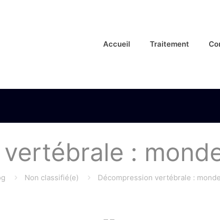
Accueil
Traitement
Co
vertébrale : mon
og
Non classifié(e)
Décompression vertébrale : mond