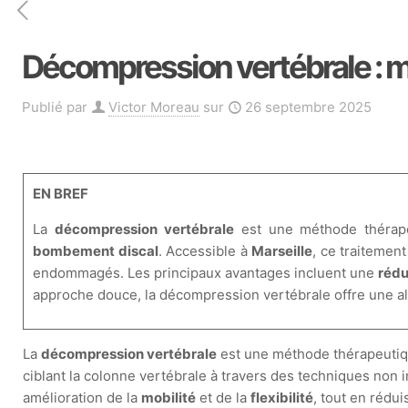
Décompression vertébrale :
Publié par
Victor Moreau
sur
26 septembre 2025
EN BREF
La
décompression vertébrale
est une méthode thérape
bombement discal
. Accessible à
Marseille
, ce traitement
endommagés. Les principaux avantages incluent une
rédu
approche douce, la décompression vertébrale offre une alte
La
décompression vertébrale
est une méthode thérapeutiqu
ciblant la colonne vertébrale à travers des techniques non in
amélioration de la
mobilité
et de la
flexibilité
, tout en rédu