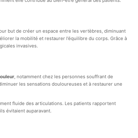
omment elle contribue au bien-être général des patients.
pour but de créer un espace entre les vertèbres, diminuant
iorer la mobilité et restaurer l’équilibre du corps. Grâce à
gicales invasives.
douleur
, notamment chez les personnes souffrant de
à diminuer les sensations douloureuses et à restaurer une
ement fluide des articulations. Les patients rapportent
ls évitaient auparavant.