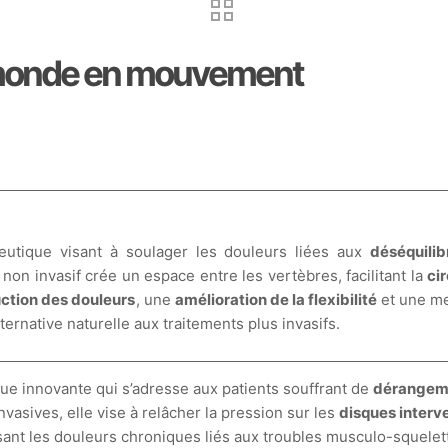
 monde en mouvement
utique visant à soulager les douleurs liées aux
déséquili
 non invasif crée un espace entre les vertèbres, facilitant la
ci
ction des douleurs
, une
amélioration de la flexibilité
et une me
rnative naturelle aux traitements plus invasifs.
e innovante qui s’adresse aux patients souffrant de
dérangeme
vasives, elle vise à relâcher la pression sur les
disques interv
isant les douleurs chroniques liés aux troubles musculo-squelet