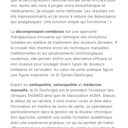
que la décompression neurovertébrale serait efficace pour
moi. Après des mois à jongler entre kinésithérapie et
médicaments, j’ai essayé cette méthode. Les résultats ont
été impressionnants et j’ai réussi à réduire ma dépendance
aux analgésiques. Une solution simple qui fonctionne ! »
La
décompression vertébrale
est une approche
thérapeutique innovante qui témoigne des évolutions
notables en matière de traitement des douleurs dorsales. À
la croisée des chemins entre les techniques manuelles
traditionnelles et les advancements technologiques
modernes, elle permet d’offrir une alternative efficace et
non invasive pour soulager divers types de douleurs
lombaires et cervicales. Au cœur de cette pratique figure
une figure inspirante : le Dr Sylvain Desforges.
Expert en
ostéopathie
,
naturopathie
et
médecine
manuelle
, le Dr Desforges est le président fondateur des
cliniques TAGMED ainsi que de l’association ACMA. Depuis
le début de sa carrière, il s’est investi corps et âme dans
l’innovation en matière de soins de santé, se spécialisant
particulièrement dans la gestion de la douleur chronique.
Son approche combine une solide formation académique
avec une expérience pratique, ce qui lui permet de traiter