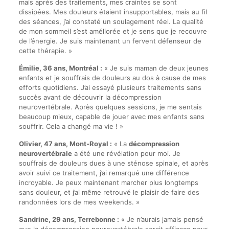
mais après des traitements, mes craintes se sont
dissipées. Mes douleurs étaient insupportables, mais au fil
des séances, j’ai constaté un soulagement réel. La qualité
de mon sommeil s’est améliorée et je sens que je recouvre
de l’énergie. Je suis maintenant un fervent défenseur de
cette thérapie. »
Émilie, 36 ans, Montréal :
« Je suis maman de deux jeunes
enfants et je souffrais de douleurs au dos à cause de mes
efforts quotidiens. J’ai essayé plusieurs traitements sans
succès avant de découvrir la décompression
neurovertébrale. Après quelques sessions, je me sentais
beaucoup mieux, capable de jouer avec mes enfants sans
souffrir. Cela a changé ma vie ! »
Olivier, 47 ans, Mont-Royal :
« La
décompression
neurovertébrale
a été une révélation pour moi. Je
souffrais de douleurs dues à une sténose spinale, et après
avoir suivi ce traitement, j’ai remarqué une différence
incroyable. Je peux maintenant marcher plus longtemps
sans douleur, et j’ai même retrouvé le plaisir de faire des
randonnées lors de mes weekends. »
Sandrine, 29 ans, Terrebonne :
« Je n’aurais jamais pensé