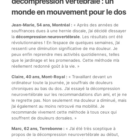
décompression vertébrale : un
monde en mouvement pour le dos
Jean-Marie, 54 ans, Montréal :
« Après des années de
souffrances dues à une hernie discale, j’ai décidé d’essayer
la
décompression neurovertébrale
. Les résultats ont été
révolutionnaires ! En l’espace de quelques semaines, j’ai
ressenti une diminution significative de ma douleur. Je
peux enfin reprendre mes activités quotidiennes, telles
que le jardinage et les promenades. Cette méthode m’a
réellement redonné goût à la vie. »
Claire, 40 ans, Mont-Royal :
« Travaillant devant un
ordinateur toute la journée, je souffrais de douleurs
chroniques au bas du dos. J’ai essayé la décompression
neurovertébrale sur les recommandations d’un ami, et je ne
le regrette pas. Non seulement ma douleur a diminué, mais
j’ai également au moins retrouvé ma mobilité. Je
recommande vivement cette méthode à tous ceux qui
souffrent de douleurs dorsales. »
Marc, 62 ans, Terrebonne :
« J’ai été très sceptique à
propos de la décompression neurovertébrale au début,