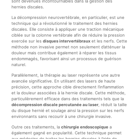
sont devenues incontournables dans la gestion des
hernies discales.
La décompression neurovertébrale, en particulier, est une
technique qui a révolutionné le traitement des hernies
discales. Elle consiste à appliquer une traction mécanique
ciblée sur la colonne vertébrale afin de réduire la pression
exercée sur les
disques intervertébraux
et les nerfs. Cette
méthode non invasive permet non seulement d’atténuer la
douleur mais contribue également à réparer les tissus
endommagés, favorisant ainsi un processus de guérison
naturel.
Parallèlement, la thérapie au laser représente une autre
avancée significative. En utilisant des lasers de haute
précision, cette approche cible directement l’inflammation
et la douleur associées à la hernie discale. Cette méthode,
particulièrement efficace dans des traitements tels que la
décompression discale percutanée au laser
, réduit la taille
du disque hernié et soulage ainsi la pression sur les nerfs
environnants sans recourir à une chirurgie invasive.
Outre ces traitements, la
chirurgie endoscopique
a
également gagné en popularité. Cette technique permet
aux médecins de traiter les hernies discales à l’aide de