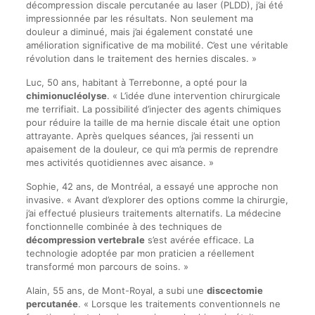
décompression discale percutanée au laser (PLDD), j’ai été
impressionnée par les résultats. Non seulement ma
douleur a diminué, mais j’ai également constaté une
amélioration significative de ma mobilité. C’est une véritable
révolution dans le traitement des hernies discales. »
Luc, 50 ans, habitant à Terrebonne, a opté pour la
chimionucléolyse
. « L’idée d’une intervention chirurgicale
me terrifiait. La possibilité d’injecter des agents chimiques
pour réduire la taille de ma hernie discale était une option
attrayante. Après quelques séances, j’ai ressenti un
apaisement de la douleur, ce qui m’a permis de reprendre
mes activités quotidiennes avec aisance. »
Sophie, 42 ans, de Montréal, a essayé une approche non
invasive. « Avant d’explorer des options comme la chirurgie,
j’ai effectué plusieurs traitements alternatifs. La médecine
fonctionnelle combinée à des techniques de
décompression vertebrale
s’est avérée efficace. La
technologie adoptée par mon praticien a réellement
transformé mon parcours de soins. »
Alain, 55 ans, de Mont-Royal, a subi une
discectomie
percutanée
. « Lorsque les traitements conventionnels ne