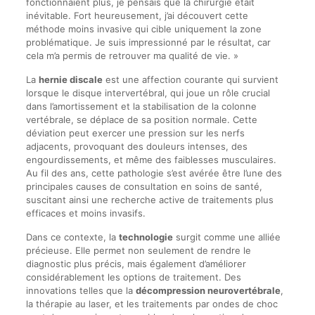
fonctionnaient plus, je pensais que la chirurgie était
inévitable. Fort heureusement, j’ai découvert cette
méthode moins invasive qui cible uniquement la zone
problématique. Je suis impressionné par le résultat, car
cela m’a permis de retrouver ma qualité de vie. »
La
hernie discale
est une affection courante qui survient
lorsque le disque intervertébral, qui joue un rôle crucial
dans l’amortissement et la stabilisation de la colonne
vertébrale, se déplace de sa position normale. Cette
déviation peut exercer une pression sur les nerfs
adjacents, provoquant des douleurs intenses, des
engourdissements, et même des faiblesses musculaires.
Au fil des ans, cette pathologie s’est avérée être l’une des
principales causes de consultation en soins de santé,
suscitant ainsi une recherche active de traitements plus
efficaces et moins invasifs.
Dans ce contexte, la
technologie
surgit comme une alliée
précieuse. Elle permet non seulement de rendre le
diagnostic plus précis, mais également d’améliorer
considérablement les options de traitement. Des
innovations telles que la
décompression neurovertébrale
,
la thérapie au laser, et les traitements par ondes de choc