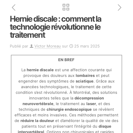
Hernie discale : comment la
technologie révolutionne le
traitement
Publié par
Victor Moreau
sur
25 mars 2025
EN BREF
La
hernie discale
est une affection courante qui
provoque des douleurs aux
lombaires
et peut
engendrer des symptômes de
sciatique
. Grâce aux
avancées technologiques, le traitement de cette
condition s’est révolutionné. À Montréal, des solutions
innovantes telles que la
décompression
neurovertébrale
, le traitement au
laser
, et des
techniques de
chirurgie endoscopique
se révèlent
efficaces et moins invasives. Ces méthodes permettent
de
réduire la douleur
et d’améliorer la qualité de vie des
patients tout en préservant l’intégrité du
disque
intervertébral
. Options non chirurgicales et rapides,