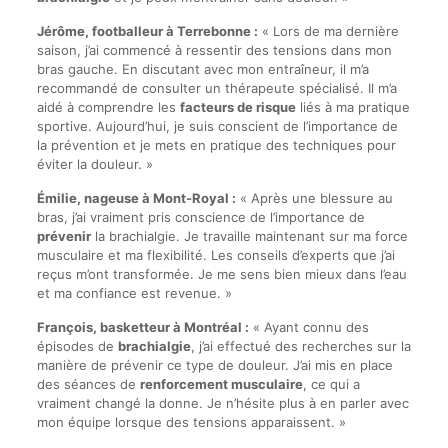
Jérôme, footballeur à Terrebonne :
« Lors de ma dernière
saison, j’ai commencé à ressentir des tensions dans mon
bras gauche. En discutant avec mon entraîneur, il m’a
recommandé de consulter un thérapeute spécialisé. Il m’a
aidé à comprendre les
facteurs de risque
liés à ma pratique
sportive. Aujourd’hui, je suis conscient de l’importance de
la prévention et je mets en pratique des techniques pour
éviter la douleur. »
Émilie, nageuse à Mont-Royal :
« Après une blessure au
bras, j’ai vraiment pris conscience de l’importance de
prévenir
la brachialgie. Je travaille maintenant sur ma force
musculaire et ma flexibilité. Les conseils d’experts que j’ai
reçus m’ont transformée. Je me sens bien mieux dans l’eau
et ma confiance est revenue. »
François, basketteur à Montréal :
« Ayant connu des
épisodes de
brachialgie
, j’ai effectué des recherches sur la
manière de prévenir ce type de douleur. J’ai mis en place
des séances de
renforcement musculaire
, ce qui a
vraiment changé la donne. Je n’hésite plus à en parler avec
mon équipe lorsque des tensions apparaissent. »