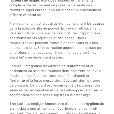
facteurs de risque
, exercices adaptés et traitements
complémentaires, permet de préserver la santé des
membres supérieurs tout en maintenant un entraînement
efficace et sécurisé.
Premièrement, il est crucial de bien comprendre les
causes
de la brachialgie afin de pouvoir la prévenir efficacement.
Cela inclut la reconnaissance des postures inappropriées,
des mouvements répétitifs et des déséquilibres
musculaires qui peuvent mener à des tensions et à des
douleurs au bras. Une évaluation approfondie réalisée par
un professionnel peut aider à identifier ces problèmes
avant qu’ils ne deviennent graves.
Ensuite, l’intégration d’exercices de
renforcement
et
d’étirement au sein des routines d’entraînement se révèle
fondamentale. Ces exercices aident à maintenir la
flexibilité
et la force musculaire, réduisant ainsi le risque
de blessure. De plus, il est recommandé d’incorporer des
séances de récupération et de relaxation pour favoriser la
décompression
des zones sujettes à la brachialgie.
Il ne faut pas négliger l’importance d’une bonne
hygiène de
vie
, incluant une alimentation équilibrée et un sommeil
suffisant. Ces éléments jouent un rôle significatif dans la