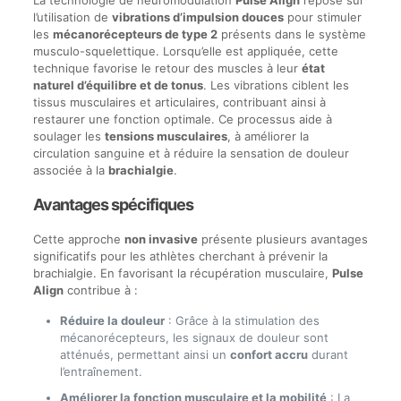
La technologie de neuromodulation
Pulse Align
repose sur
l’utilisation de
vibrations d’impulsion douces
pour stimuler
les
mécanorécepteurs de type 2
présents dans le système
musculo-squelettique. Lorsqu’elle est appliquée, cette
technique favorise le retour des muscles à leur
état
naturel d’équilibre et de tonus
. Les vibrations ciblent les
tissus musculaires et articulaires, contribuant ainsi à
restaurer une fonction optimale. Ce processus aide à
soulager les
tensions musculaires
, à améliorer la
circulation sanguine et à réduire la sensation de douleur
associée à la
brachialgie
.
Avantages spécifiques
Cette approche
non invasive
présente plusieurs avantages
significatifs pour les athlètes cherchant à prévenir la
brachialgie. En favorisant la récupération musculaire,
Pulse
Align
contribue à :
Réduire la douleur
: Grâce à la stimulation des
mécanorécepteurs, les signaux de douleur sont
atténués, permettant ainsi un
confort accru
durant
l’entraînement.
Améliorer la fonction musculaire et la mobilité
: La