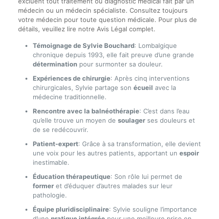
excluent tout traitement ou diagnostic médical fait par un
médecin ou un médecin spécialiste. Consultez toujours
votre médecin pour toute question médicale. Pour plus de
détails, veuillez lire notre Avis Légal complet.
Témoignage de Sylvie Bouchard
: Lombalgique
chronique depuis 1993, elle fait preuve d’une grande
détermination
pour surmonter sa douleur.
Expériences de chirurgie
: Après cinq interventions
chirurgicales, Sylvie partage son
écueil
avec la
médecine traditionnelle.
Rencontre avec la balnéothérapie
: C’est dans l’eau
qu’elle trouve un moyen de
soulager
ses douleurs et
de se redécouvrir.
Patient-expert
: Grâce à sa transformation, elle devient
une voix pour les autres patients, apportant un
espoir
inestimable.
Éducation thérapeutique
: Son rôle lui permet de
former
et d’éduquer d’autres malades sur leur
pathologie.
Équipe pluridisciplinaire
: Sylvie souligne l’importance
d’une
pratique intégrée
pour une meilleure prise en