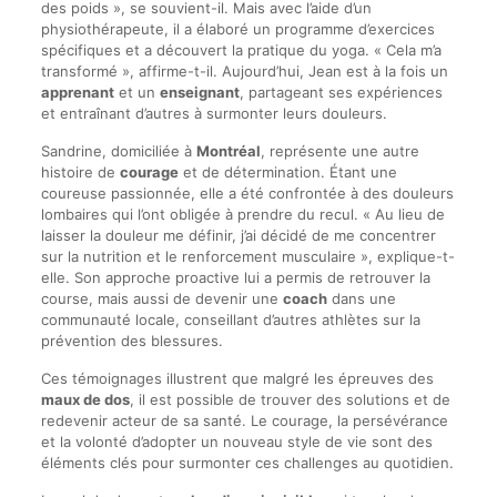
des poids », se souvient-il. Mais avec l’aide d’un
physiothérapeute, il a élaboré un programme d’exercices
spécifiques et a découvert la pratique du yoga. « Cela m’a
transformé », affirme-t-il. Aujourd’hui, Jean est à la fois un
apprenant
et un
enseignant
, partageant ses expériences
et entraînant d’autres à surmonter leurs douleurs.
Sandrine, domiciliée à
Montréal
, représente une autre
histoire de
courage
et de détermination. Étant une
coureuse passionnée, elle a été confrontée à des douleurs
lombaires qui l’ont obligée à prendre du recul. « Au lieu de
laisser la douleur me définir, j’ai décidé de me concentrer
sur la nutrition et le renforcement musculaire », explique-t-
elle. Son approche proactive lui a permis de retrouver la
course, mais aussi de devenir une
coach
dans une
communauté locale, conseillant d’autres athlètes sur la
prévention des blessures.
Ces témoignages illustrent que malgré les épreuves des
maux de dos
, il est possible de trouver des solutions et de
redevenir acteur de sa santé. Le courage, la persévérance
et la volonté d’adopter un nouveau style de vie sont des
éléments clés pour surmonter ces challenges au quotidien.