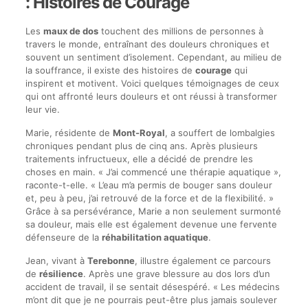
: Histoires de Courage
Les
maux de dos
touchent des millions de personnes à
travers le monde, entraînant des douleurs chroniques et
souvent un sentiment d’isolement. Cependant, au milieu de
la souffrance, il existe des histoires de
courage
qui
inspirent et motivent. Voici quelques témoignages de ceux
qui ont affronté leurs douleurs et ont réussi à transformer
leur vie.
Marie, résidente de
Mont-Royal
, a souffert de lombalgies
chroniques pendant plus de cinq ans. Après plusieurs
traitements infructueux, elle a décidé de prendre les
choses en main. « J’ai commencé une thérapie aquatique »,
raconte-t-elle. « L’eau m’a permis de bouger sans douleur
et, peu à peu, j’ai retrouvé de la force et de la flexibilité. »
Grâce à sa persévérance, Marie a non seulement surmonté
sa douleur, mais elle est également devenue une fervente
défenseure de la
réhabilitation aquatique
.
Jean, vivant à
Terebonne
, illustre également ce parcours
de
résilience
. Après une grave blessure au dos lors d’un
accident de travail, il se sentait désespéré. « Les médecins
m’ont dit que je ne pourrais peut-être plus jamais soulever