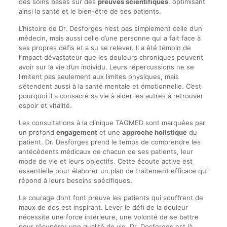
des soins basés sur des
preuves scientifiques
, optimisant
ainsi la santé et le bien-être de ses patients.
L’histoire de Dr. Desforges n’est pas simplement celle d’un
médecin, mais aussi celle d’une personne qui a fait face à
ses propres défis et a su se relever. Il a été témoin de
l’impact dévastateur que les douleurs chroniques peuvent
avoir sur la vie d’un individu. Leurs répercussions ne se
limitent pas seulement aux limites physiques, mais
s’étendent aussi à la santé mentale et émotionnelle. C’est
pourquoi il a consacré sa vie à aider les autres à retrouver
espoir et vitalité.
Les consultations à la clinique TAGMED sont marquées par
un profond
engagement
et une
approche holistique
du
patient. Dr. Desforges prend le temps de comprendre les
antécédents médicaux de chacun de ses patients, leur
mode de vie et leurs objectifs. Cette écoute active est
essentielle pour élaborer un plan de traitement efficace qui
répond à leurs besoins spécifiques.
Le courage dont font preuve les patients qui souffrent de
maux de dos est inspirant. Lever le défi de la douleur
nécessite une force intérieure, une volonté de se battre
pour récupérer une qualité de vie. Dr. Desforges est là