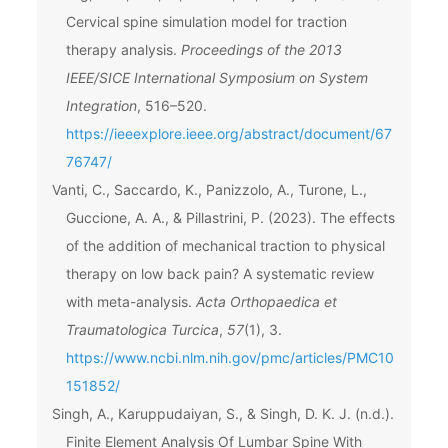
Cervical spine simulation model for traction
therapy analysis.
Proceedings of the 2013
IEEE/SICE International Symposium on System
Integration
, 516–520.
https://ieeexplore.ieee.org/abstract/document/67
76747/
Vanti, C., Saccardo, K., Panizzolo, A., Turone, L.,
Guccione, A. A., & Pillastrini, P. (2023). The effects
of the addition of mechanical traction to physical
therapy on low back pain? A systematic review
with meta-analysis.
Acta Orthopaedica et
Traumatologica Turcica
,
57
(1), 3.
https://www.ncbi.nlm.nih.gov/pmc/articles/PMC10
151852/
Singh, A., Karuppudaiyan, S., & Singh, D. K. J. (n.d.).
Finite Element Analysis Of Lumbar Spine With