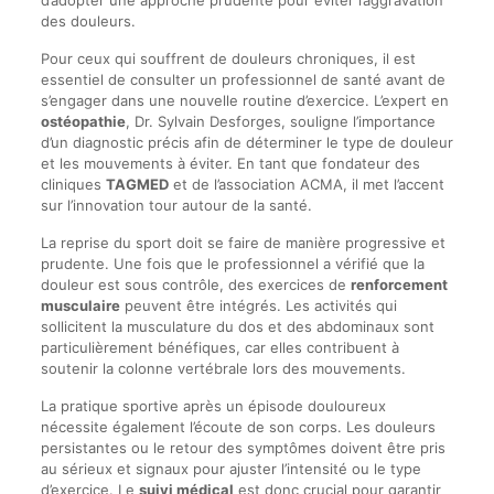
d’adopter une approche prudente pour éviter l’aggravation
des douleurs.
Pour ceux qui souffrent de douleurs chroniques, il est
essentiel de consulter un professionnel de santé avant de
s’engager dans une nouvelle routine d’exercice. L’expert en
ostéopathie
, Dr. Sylvain Desforges, souligne l’importance
d’un diagnostic précis afin de déterminer le type de douleur
et les mouvements à éviter. En tant que fondateur des
cliniques
TAGMED
et de l’association ACMA, il met l’accent
sur l’innovation tour autour de la santé.
La reprise du sport doit se faire de manière progressive et
prudente. Une fois que le professionnel a vérifié que la
douleur est sous contrôle, des exercices de
renforcement
musculaire
peuvent être intégrés. Les activités qui
sollicitent la musculature du dos et des abdominaux sont
particulièrement bénéfiques, car elles contribuent à
soutenir la colonne vertébrale lors des mouvements.
La pratique sportive après un épisode douloureux
nécessite également l’écoute de son corps. Les douleurs
persistantes ou le retour des symptômes doivent être pris
au sérieux et signaux pour ajuster l’intensité ou le type
d’exercice. Le
suivi médical
est donc crucial pour garantir