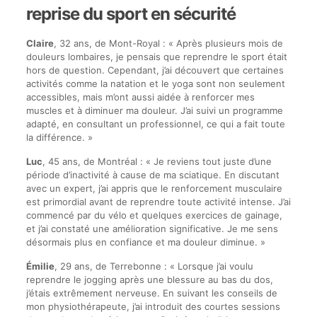
reprise du sport en sécurité
Claire
, 32 ans, de Mont-Royal : « Après plusieurs mois de
douleurs lombaires, je pensais que reprendre le sport était
hors de question. Cependant, j’ai découvert que certaines
activités comme la natation et le yoga sont non seulement
accessibles, mais m’ont aussi aidée à renforcer mes
muscles et à diminuer ma douleur. J’ai suivi un programme
adapté, en consultant un professionnel, ce qui a fait toute
la différence. »
Luc
, 45 ans, de Montréal : « Je reviens tout juste d’une
période d’inactivité à cause de ma sciatique. En discutant
avec un expert, j’ai appris que le renforcement musculaire
est primordial avant de reprendre toute activité intense. J’ai
commencé par du vélo et quelques exercices de gainage,
et j’ai constaté une amélioration significative. Je me sens
désormais plus en confiance et ma douleur diminue. »
Émilie
, 29 ans, de Terrebonne : « Lorsque j’ai voulu
reprendre le jogging après une blessure au bas du dos,
j’étais extrêmement nerveuse. En suivant les conseils de
mon physiothérapeute, j’ai introduit des courtes sessions