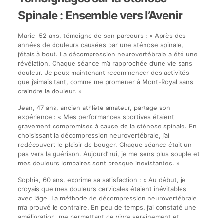
Spinale : Ensemble vers l’Avenir
Marie, 52 ans, témoigne de son parcours : « Après des
années de douleurs causées par une sténose spinale,
j’étais à bout. La décompression neurovertébrale a été une
révélation. Chaque séance m’a rapprochée d’une vie sans
douleur. Je peux maintenant recommencer des activités
que j’aimais tant, comme me promener à Mont-Royal sans
craindre la douleur. »
Jean, 47 ans, ancien athlète amateur, partage son
expérience : « Mes performances sportives étaient
gravement compromises à cause de la sténose spinale. En
choisissant la décompression neurovertébrale, j’ai
redécouvert le plaisir de bouger. Chaque séance était un
pas vers la guérison. Aujourd’hui, je me sens plus souple et
mes douleurs lombaires sont presque inexistantes. »
Sophie, 60 ans, exprime sa satisfaction : « Au début, je
croyais que mes douleurs cervicales étaient inévitables
avec l’âge. La méthode de décompression neurovertébrale
m’a prouvé le contraire. En peu de temps, j’ai constaté une
amélioration, me permettant de vivre sereinement et