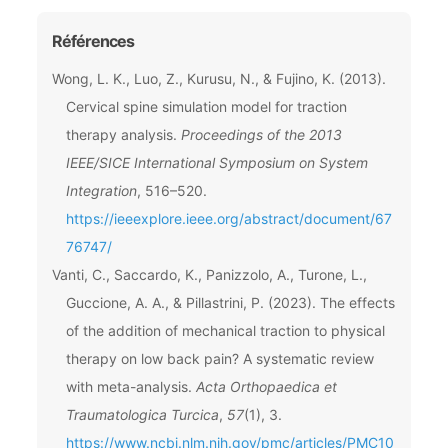
Références
Wong, L. K., Luo, Z., Kurusu, N., & Fujino, K. (2013).
Cervical spine simulation model for traction
therapy analysis.
Proceedings of the 2013
IEEE/SICE International Symposium on System
Integration
, 516–520.
https://ieeexplore.ieee.org/abstract/document/67
76747/
Vanti, C., Saccardo, K., Panizzolo, A., Turone, L.,
Guccione, A. A., & Pillastrini, P. (2023). The effects
of the addition of mechanical traction to physical
therapy on low back pain? A systematic review
with meta-analysis.
Acta Orthopaedica et
Traumatologica Turcica
,
57
(1), 3.
https://www.ncbi.nlm.nih.gov/pmc/articles/PMC10